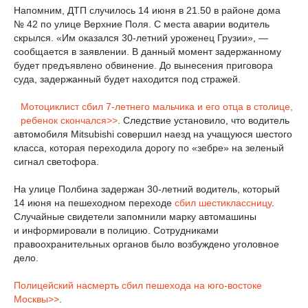
Напомним, ДТП случилось 14 июня в 21.50 в районе дома
№ 42 по улице Верхние Поля. С места аварии водитель
скрылся. «Им оказался 30-летний уроженец Грузии», —
сообщается в заявлении. В данный момент задержанному
будет предъявлено обвинение. До вынесения приговора
суда, задержанный будет находится под стражей.
Мотоциклист сбил 7-летнего мальчика и его отца в столице,
ребенок скончался>>
. Следствие установило, что водитель
автомобиля Mitsubishi совершил наезд на учащуюся шестого
класса, которая переходила дорогу по «зебре» на зеленый
сигнал светофора.
На улице Полбина задержан 30-летний водитель, который
14 июня на пешеходном переходе
сбил шестиклассницу
.
Случайные свидетели запомнили марку автомашины
и информировали в полицию. Сотрудниками
правоохранительных органов было возбуждено уголовное
дело.
Полицейский насмерть сбил пешехода на юго-востоке
Москвы>>
.