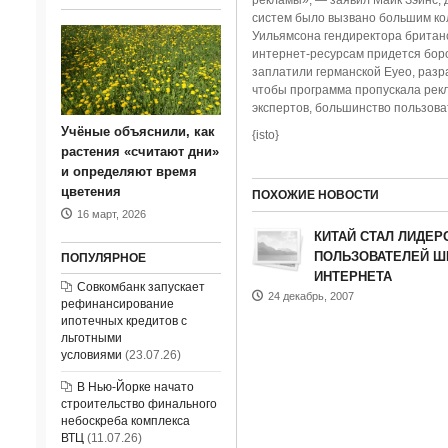
рекламы», — заявил Майк Зэйнс,
систем было вызвано большим ко
Уильямсона гендиректора британс
интернет-ресурсам придется борот
заплатили германской Eyeo, разра
чтобы программа пропускала рекл
экспертов, большинство пользоват
Учёные объяснили, как
{isto}
растения «считают дни»
и определяют время
цветения
ПОХОЖИЕ НОВОСТИ
16 март, 2026
КИТАЙ СТАЛ ЛИДЕР
ПОЛЬЗОВАТЕЛЕЙ 
ПОПУЛЯРНОЕ
ИНТЕРНЕТА
Совкомбанк запускает
24 декабрь, 2007
рефинансирование
ипотечных кредитов с
льготными
условиями
(23.07.26)
В Нью-Йорке начато
строительство финального
небоскреба комплекса
ВТЦ
(11.07.26)