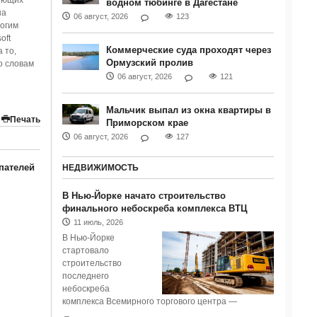
рующих
водном тюбинге в Дагестане
на
06 август, 2026
123
ногим
oft
Коммерческие суда проходят через
 то,
Ормузский пролив
о словам
06 август, 2026
121
Мальчик выпал из окна квартиры в
Печать
Приморском крае
06 август, 2026
127
пателей
НЕДВИЖИМОСТЬ
В Нью-Йорке начато строительство
финального небоскреба комплекса ВТЦ
11 июль, 2026
В Нью-Йорке
стартовало
строительство
последнего
небоскреба
комплекса Всемирного торгового центра —