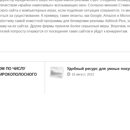
 директор юридического Бюро интерактивной рекламы США. Создание блоки
личеством «крайне навязчивых» всплывающих окон. Согласно мнению Стиве
кого сайта о компьютерных играх, если подобная ситуация сохранится, то м
ься за существование. К примеру, такие гиганты, как Google, Amazon и Micros
ботчику самой известной программы для блокировки рекламы Adblock Plus, за
аму на их сайтах. Другие фирмы приняли более серьезные меры. Впрочем, п
елей попросту откажутся от посещения таких сайтов и уйдут к конкурентам.
ОМ ПО ЧИСЛУ
Удобный ресурс для умных поку
ШИРОКОПОЛОСНОГО
16 август, 2012