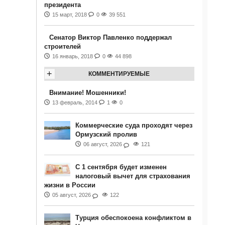
президента
15 март, 2018
0
39 551
Сенатор Виктор Павленко поддержал
строителей
16 январь, 2018
0
44 898
+
КОММЕНТИРУЕМЫЕ
Внимание! Мошенники!
13 февраль, 2014
1
0
Коммерческие суда проходят через
Ормузский пролив
06 август, 2026
121
С 1 сентября будет изменен
налоговый вычет для страхования
жизни в России
05 август, 2026
122
Турция обеспокоена конфликтом в