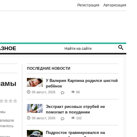
Регистрация
Авторизация
АЗНОЕ
ПОСЛЕДНИЕ НОВОСТИ
У Валерия Карпина родился шестой
ламы
ребёнок
06 август, 2026
66
Экстракт рисовых отрубей не
амы.
помогает в похудении
06 август, 2026
102
авливали
ичилось
Подросток травмировался на