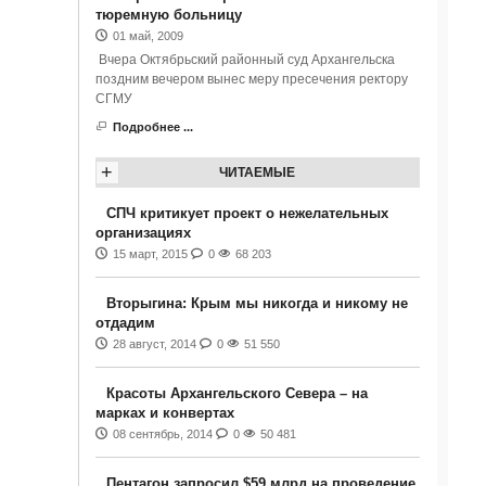
тюремную больницу
01 май, 2009
Вчера Октябрьский районный суд Архангельска
поздним вечером вынес меру пресечения ректору
СГМУ
Подробнее ...
+
ЧИТАЕМЫЕ
СПЧ критикует проект о нежелательных
организациях
15 март, 2015
0
68 203
Вторыгина: Крым мы никогда и никому не
отдадим
28 август, 2014
0
51 550
Красоты Архангельского Севера – на
марках и конвертах
08 сентябрь, 2014
0
50 481
Пентагон запросил $59 млрд на проведение