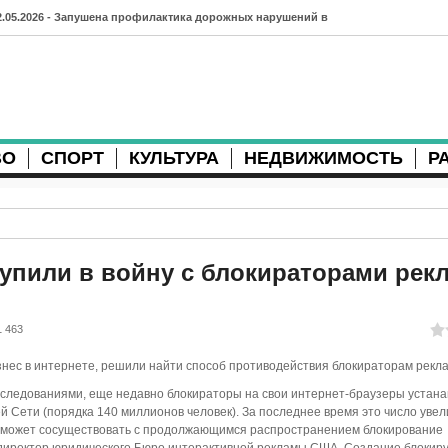
2.05.2026 - Запушена профилактика дорожных нарушений в
рхангельске во время майских праздников
7.04.2026 - Губернатор Архангельской области контролирует
осстановление дорог и реконструкцию площади
ВО
СПОРТ
КУЛЬТУРА
НЕДВИЖИМОСТЬ
Р
3.04.2026 - Детский экологический форум усилит
еждународную повестку
2.04.2026 - Коммунальные разрытия в Архангельске
родолжают затруднять движение
упили в войну с блокираторами рек
1.04.2026 - Выгуливание собак: правила и штрафы в России
1 463
0.04.2026 - Итоги хоккейного сезона в Архангельске: яркие
знес в интернете, решили найти способ противодействия блокираторам рекл
атчи и новые победы
сследованиями, еще недавно блокираторы на свои интернет-браузеры устан
8.04.2026 - Мобильные комплексы фотофиксации Vitronic
й Сети (порядка 140 миллионов человек). За последнее время это число увел
 может сосуществовать с продолжающимся распространением блокирование
оявились в Монтгомери