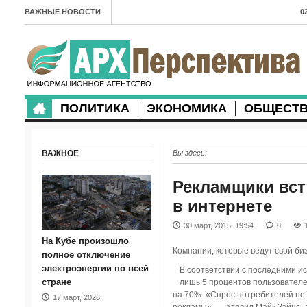
ВАЖНЫЕ НОВОСТИ
0
А
2
в
ПОЛИТИКА
ЭКОНОМИКА
ОБЩЕСТ
2
м
ВАЖНОЕ
Вы здесь:
2
п
Рекламщики вст
в интернете
2
30 март, 2015, 19:54
0
2
На Кубе произошло
Компании, которые ведут свой би
м
полное отключение
электроэнергии по всей
В соответствии с последними и
1
стране
лишь 5 процентов пользователе
на 70%. «Спрос потребителей не
17 март, 2026
п