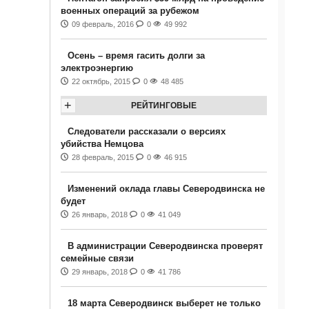
военных операций за рубежом
09 февраль, 2016
0
49 992
Осень – время гасить долги за
электроэнергию
22 октябрь, 2015
0
48 485
+
РЕЙТИНГОВЫЕ
Следователи рассказали о версиях
убийства Немцова
28 февраль, 2015
0
46 915
Изменений оклада главы Северодвинска не
будет
26 январь, 2018
0
41 049
В администрации Северодвинска проверят
семейные связи
29 январь, 2018
0
41 786
18 марта Северодвинск выберет не только