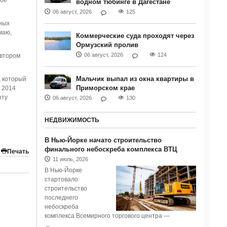
ное
водном тюбинге в Дагестане
06 август, 2026
125
ных
маю,
Коммерческие суда проходят через
Ормузский пролив
06 август, 2026
124
 втором
Мальчик выпал из окна квартиры в
, который
Приморском крае
 2014
рту
06 август, 2026
130
НЕДВИЖИМОСТЬ
В Нью-Йорке начато строительство
финального небоскреба комплекса ВТЦ
Печать
11 июль, 2026
В Нью-Йорке
стартовало
строительство
последнего
небоскреба
комплекса Всемирного торгового центра —