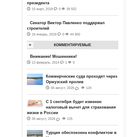
президента
15 март, 2018
0
39 552
Сенатор Виктор Павленко поддержал
строителей
16 январь, 2018
0
44 900
+
КОММЕНТИРУЕМЫЕ
Внимание! Мошенники!
13 февраль, 2014
1
0
Коммерческие суда проходят через
Ормузский пролив
06 август, 2026
124
С 1 сентября будет изменен
налоговый вычет для страхования
жизни в России
05 август, 2026
125
Турция обеспокоена конфликтом в