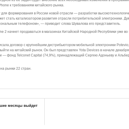
. Одной из ее задач будет внесение всех необходимых изменений в программ
hone к требованиям китайского рынка.
у для формирования в России новой отрасли — разработки высокотехнологич
ожет стать катализатором развития отрасли потребительской электроники. Ду
циональным телефоном», — приводит слова Шувалова его представитель.
e 2 начнет продаваться в магазинах Китайской Народной Республики уже во
сала договор с крупнейшим дистрибьютором мобильной электроники Potevio
йти на китайский рынок. Он был представлен Yota Devices в начале декабря
и — фонд Telconet Capital (74,9%), принадлежащий Сергею Адоньеву и Альбе
 на рынки 22 стран.
йшие месяцы выйдет