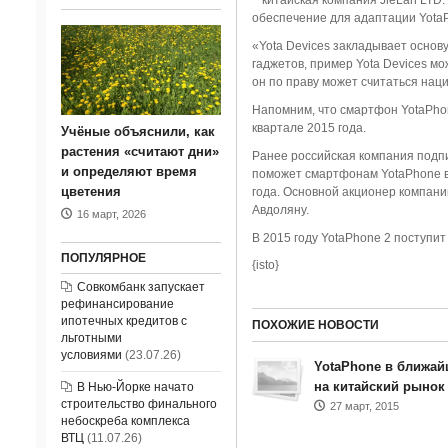
китайская компания JieLan LTD
обеспечение для адаптации YotaP
«Yota Devices закладывает основ
гаджетов, пример Yota Devices м
он по праву может считаться на
Напомним, что смартфон YotaPhon
квартале 2015 года.
Учёные объяснили, как
растения «считают дни»
Ранее российская компания подпи
и определяют время
поможет смартфонам YotaPhone вы
цветения
года. Основной акционер компани
Авдоляну.
16 март, 2026
В 2015 году YotaPhone 2 поступит
ПОПУЛЯРНОЕ
{isto}
Совкомбанк запускает
рефинансирование
ипотечных кредитов с
ПОХОЖИЕ НОВОСТИ
льготными
условиями
(23.07.26)
YotaPhone в ближа
на китайский рынок
В Нью-Йорке начато
строительство финального
27 март, 2015
небоскреба комплекса
ВТЦ
(11.07.26)