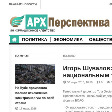
ВАЖНЫЕ НОВОСТИ
0
А
2
в
ПОЛИТИКА
ЭКОНОМИКА
ОБЩЕСТ
2
м
ВАЖНОЕ
Вы здесь:
2
п
Игорь Шувалов:
национальным 
2
30 март, 2015, 16:58
0
2
На Кубе произошло
Генеральный директор Yota Devi
м
полное отключение
Правительства Российской Федера
электроэнергии по всей
форума БOAO.
1
стране
Он рассказал о том, что продв
17 март, 2026
п