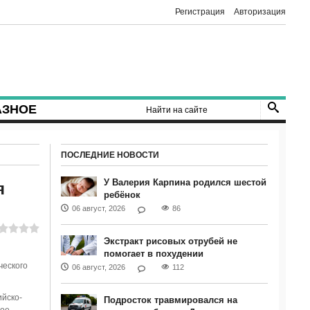
Регистрация
Авторизация
АЗНОЕ
ПОСЛЕДНИЕ НОВОСТИ
У Валерия Карпина родился шестой
я
ребёнок
06 август, 2026
86
Экстракт рисовых отрубей не
помогает в похудении
ческого
06 август, 2026
112
ийско-
Подросток травмировался на