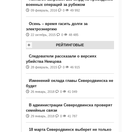
военных операций за рубежом
09 февраль, 2016
0
49 992
Осень – время гасить долги за
электроэнергию
22 октябрь, 2015
0
48 485
+
РЕЙТИНГОВЫЕ
Следователи рассказали о версиях
убийства Немцова
28 февраль, 2015
0
46 915
Изменений оклада главы Северодвинска не
будет
26 январь, 2018
0
41 049
В администрации Северодвинска проверят
семейные связи
29 январь, 2018
0
41 787
18 марта Северодвинск выберет не только