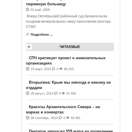
тюремную больницу
01 май, 2009
Вчера Октябрьский районный суд Архангельска
поздним вечером вынес меру пресечения ректору
СГМУ
Подробнее ...
+
ЧИТАЕМЫЕ
СПЧ критикует проект о нежелательных
организациях
15 март, 2015
0
68 203
Вторыгина: Крым мы никогда и никому не
отдадим
28 август, 2014
0
51 550
Красоты Архангельского Севера – на
марках и конвертах
08 сентябрь, 2014
0
50 481
Пентагон запросил $59 млрд на проведение