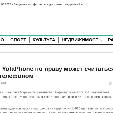
2.05.2026 - Запушена профилактика дорожных нарушений в
рхангельске во время майских праздников
7.04.2026 - Губернатор Архангельской области контролирует
осстановление дорог и реконструкцию площади
ВО
СПОРТ
КУЛЬТУРА
НЕДВИЖИМОСТЬ
Р
3.04.2026 - Детский экологический форум усилит
еждународную повестку
2.04.2026 - Коммунальные разрытия в Архангельске
родолжают затруднять движение
 YotaPhone по праву может считатьс
телефоном
1.04.2026 - Выгуливание собак: правила и штрафы в России
1 613
0.04.2026 - Итоги хоккейного сезона в Архангельске: яркие
ces Владислав Мартынов презентовал Первому заместителю Председателя
атчи и новые победы
ции Игорю Шувалову версию YotaPhone 2 для рынка Китая во время экономи
8.04.2026 - Мобильные комплексы фотофиксации Vitronic
ижением данной марки смартфонов на территории КНР будет заниматься росс
оявились в Монтгомери