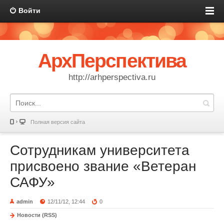
Войти
АрхПерспектива
http://arhperspectiva.ru
Полная версия сайта
Сотрудникам университета
присвоено звание «Ветеран
САФУ»
admin
12/11/12, 12:44
0
Новости (RSS)