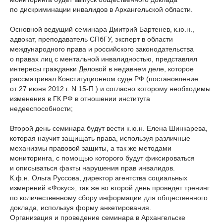
по дискриминации инвалидов в Архангельской области.
Основной ведущий семинара Дмитрий Бартенев, к.ю.н.,
адвокат, преподаватель СПбГУ, эксперт в области
международного права и российского законодательства
о правах лиц с ментальной инвалидностью, представлял
интересы гражданки Деловой в недавнем деле, которое
рассматривал Конституционном суде РФ (постановление
от 27 июня 2012 г. N
15-П
) и согласно которому необходимы
изменения в ГК РФ в отношении института
недееспособности;
Второй день семинара будут вести к.ю.н. Елена Шинкарева,
которая научит защищать права, используя различные
механизмы правовой защиты, а так же методами
мониторинга, с помощью которого будут фиксироваться
и описываться факты нарушения прав инвалидов.
К.ф.н. Ольга Руссова, директор агентства социальных
измерений «Фокус», так же во второй день проведет тренинг
по количественному сбору информации для общественного
доклада, используя форму анкетирования.
Организация и проведение семинара в Архангельске