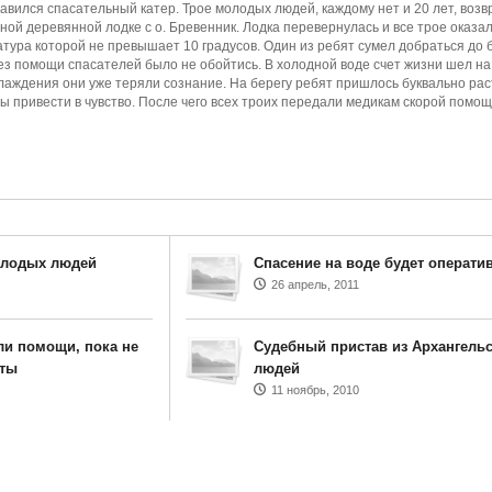
вился спасательный катер. Трое молодых людей, каждому нет и 20 лет, воз
ной деревянной лодке с о. Бревенник. Лодка перевернулась и все трое оказа
атура которой не превышает 10 градусов. Один из ребят сумел добраться до 
без помощи спасателей было не обойтись. В холодной воде счет жизни шел на
лаждения они уже теряли сознание. На берегу ребят пришлось буквально рас
бы привести в чувство. После чего всех троих передали медикам скорой помощ
олодых людей
Спасение на воде будет операти
26 апрель, 2011
ли помощи, пока не
Судебный пристав из Архангельс
кты
людей
11 ноябрь, 2010