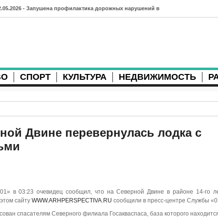
2.05.2026 - Запушена профилактика дорожных нарушений в
рхангельске во время майских праздников
7.04.2026 - Губернатор Архангельской области контролирует
осстановление дорог и реконструкцию площади
ВО
СПОРТ
КУЛЬТУРА
НЕДВИЖИМОСТЬ
Р
3.04.2026 - Детский экологический форум усилит
еждународную повестку
2.04.2026 - Коммунальные разрытия в Архангельске
родолжают затруднять движение
ной Двине перевернулась лодка с
ьми
1.04.2026 - Выгуливание собак: правила и штрафы в России
0.04.2026 - Итоги хоккейного сезона в Архангельске: яркие
атчи и новые победы
«01» в 03:23 очевидец сообщил, что на Северной Двине в районе 14-го л
8.04.2026 - Мобильные комплексы фотофиксации Vitronic
 этом сайту
WWW.ARHPERSPECTIVA.RU
сообщили в пресс-центре Службы «0
оявились в Монтгомери
ован спасателям Северного филиала Госакваспаса, база которого находится