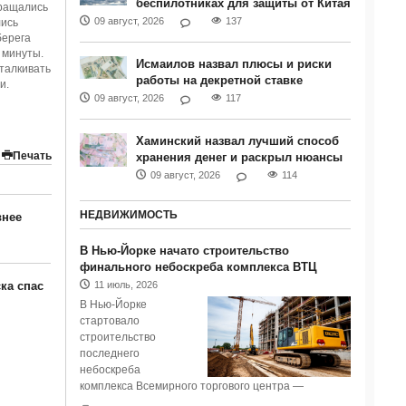
беспилотниках для защиты от Китая
вращались
09 август, 2026
137
лись
берега
 минуты.
Исмаилов назвал плюсы и риски
талкивать
работы на декретной ставке
и.
09 август, 2026
117
Хаминский назвал лучший способ
Печать
хранения денег и раскрыл нюансы
09 август, 2026
114
НЕДВИЖИМОСТЬ
внее
В Нью-Йорке начато строительство
финального небоскреба комплекса ВТЦ
11 июль, 2026
ка спас
В Нью-Йорке
стартовало
строительство
последнего
небоскреба
комплекса Всемирного торгового центра —