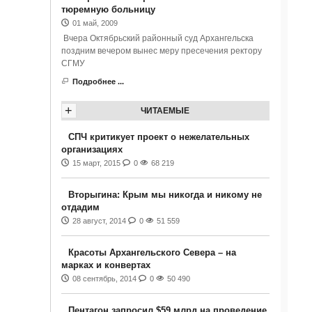
тюремную больницу
01 май, 2009
Вчера Октябрьский районный суд Архангельска
поздним вечером вынес меру пресечения ректору
СГМУ
Подробнее ...
+
ЧИТАЕМЫЕ
СПЧ критикует проект о нежелательных
организациях
15 март, 2015
0
68 219
Вторыгина: Крым мы никогда и никому не
отдадим
28 август, 2014
0
51 559
Красоты Архангельского Севера – на
марках и конвертах
08 сентябрь, 2014
0
50 490
Пентагон запросил $59 млрд на проведение