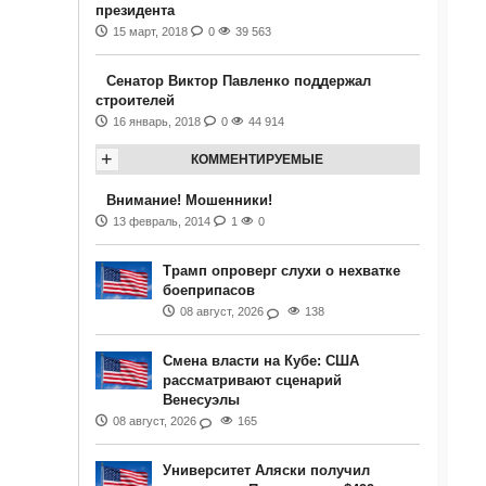
президента
15 март, 2018
0
39 563
Сенатор Виктор Павленко поддержал
строителей
16 январь, 2018
0
44 914
+
КОММЕНТИРУЕМЫЕ
Внимание! Мошенники!
13 февраль, 2014
1
0
Трамп опроверг слухи о нехватке
боеприпасов
08 август, 2026
138
Смена власти на Кубе: США
рассматривают сценарий
Венесуэлы
08 август, 2026
165
Университет Аляски получил