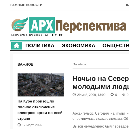
ВАЖНЫЕ НОВОСТИ
0
А
2
в
ПОЛИТИКА
ЭКОНОМИКА
ОБЩЕСТ
2
м
ВАЖНОЕ
Вы здесь:
2
п
Ночью на Север
молодыми люд
2
29 май, 2009, 13:00
0
0
2
На Кубе произошло
м
полное отключение
электроэнергии по всей
Архангельск. Сегодня на пульт 
1
стране
опрокинулась лодка с людьми. Об
17 март, 2026
п
Вызов немедленно был переадрес