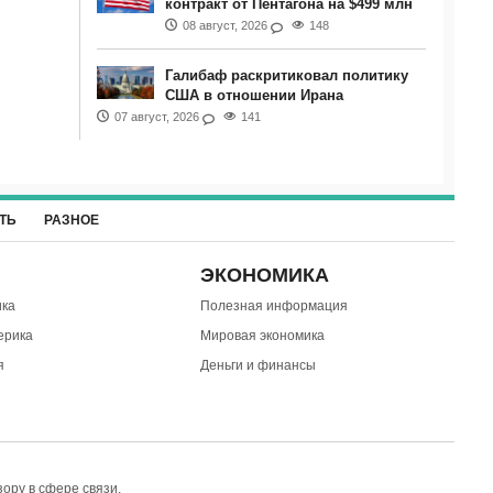
контракт от Пентагона на $499 млн
08 август, 2026
148
Галибаф раскритиковал политику
США в отношении Ирана
07 август, 2026
141
ТЬ
РАЗНОЕ
ЭКОНОМИКА
ка
Полезная информация
ерика
Мировая экономика
я
Деньги и финансы
ору в сфере связи,