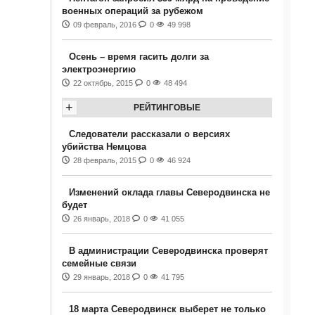
военных операций за рубежом
09 февраль, 2016
0
49 998
Осень – время гасить долги за
электроэнергию
22 октябрь, 2015
0
48 494
+
РЕЙТИНГОВЫЕ
Следователи рассказали о версиях
убийства Немцова
28 февраль, 2015
0
46 924
Изменений оклада главы Северодвинска не
будет
26 январь, 2018
0
41 055
В администрации Северодвинска проверят
семейные связи
29 январь, 2018
0
41 795
18 марта Северодвинск выберет не только