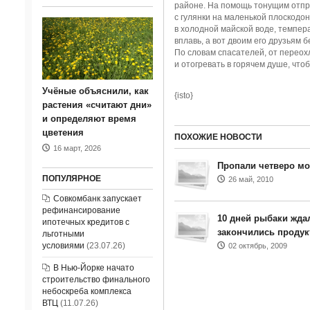
районе. На помощь тонущим отпра
с гулянки на маленькой плоскодон
в холодной майской воде, темпер
вплавь, а вот двоим его друзьям 
По словам спасателей, от переох
и отогревать в горячем душе, что
Учёные объяснили, как
{isto}
растения «считают дни»
и определяют время
цветения
ПОХОЖИЕ НОВОСТИ
16 март, 2026
Пропали четверо м
ПОПУЛЯРНОЕ
26 май, 2010
Совкомбанк запускает
рефинансирование
10 дней рыбаки жда
ипотечных кредитов с
закончились проду
льготными
условиями
(23.07.26)
02 октябрь, 2009
В Нью-Йорке начато
строительство финального
небоскреба комплекса
ВТЦ
(11.07.26)