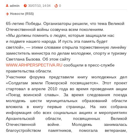
admin
30/07/10, 14:04
0
Новости (RSS)
65-летию Победы. Организаторы решили, что тема Великой
Отечественной войны созвучна всем поколениям.
«Мы должны помнить о людях, которые защищали нас
и подвиге нашего народа. И пусть эта память будет
светлой», — этими словами открыла торжественную линейку
заместитель министра по делам молодежи, спорту и туризму
Светлана Бызова. Об этом сайту
WWW.ARHPERSPECTIVA.RU
сообщили в пресс-службе
правительства области.
Участники форума представили книгу молодежных дел
«Солдатам земли Поморской посвящается». Этот проект
стартовал в апреле 2010 года во время проведения акции
«Поезд воинской славы». За время следования поезда
молодежь шести муниципальных образований области
вложила в книгу первые страницы. На них собрана
информация обо всех социальных акциях и мероприятиях
Архангельской области, посвященных Великой
Отечественной войне. Молодежь занималась
благоустройством памятников, помогала ветеранам,