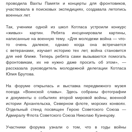
проводила Вахты Памяти и концерты для фронтовиков,
участвовала в поисковых экспедициях, создавала летопись
военных лет.
Так, ученики одной из школ Котласа устроили конкурс
«живых» картин. Ребята инсценировали картины,
написанные на военную тему. «Для молодежи война — что-
то очень далекое, однако когда она встречается
с ветеранами, изучает историю тех лет, война становится
для неё ближе. Теперь ребята сами вызываются помогать
фронтовикам, их не нужно даже просить об этом», —
рассказала руководитель молодежной делегации Котласа
Юлия Брутова.
На форуме открылась и выставка передвижного музея
поезда «Воинской славы». Здесь собраны фотографии
и документы о событиях второй мировой войны, военной
истории Архангельска, Северном флоте, морских конвоях.
Отдельный стенд посвящен Герою Советского Союза —
Адмиралу Флота Советского Союза Николаю Кузнецову.
Участники форума узнали о том, что в годы войны