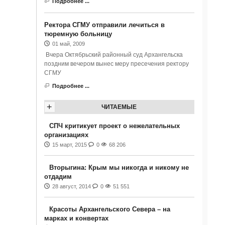
Подробнее ...
Ректора СГМУ отправили лечиться в
тюремную больницу
01 май, 2009
Вчера Октябрьский районный суд Архангельска
поздним вечером вынес меру пресечения ректору
СГМУ
Подробнее ...
+
ЧИТАЕМЫЕ
СПЧ критикует проект о нежелательных
организациях
15 март, 2015
0
68 206
Вторыгина: Крым мы никогда и никому не
отдадим
28 август, 2014
0
51 551
Красоты Архангельского Севера – на
марках и конвертах