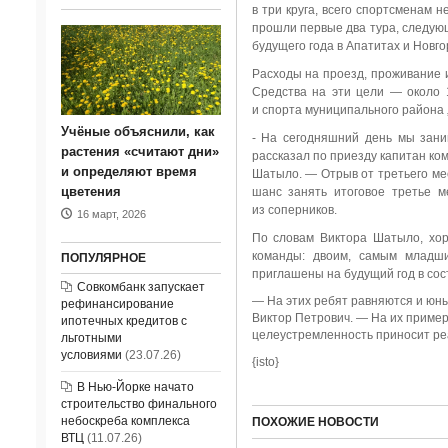
в три круга, всего спортсменам 
прошли первые два тура, следующ
будущего года в Апатитах и Новго
Расходы на проезд, проживание 
Средства на эти цели — около 
и спорта муниципального района
Учёные объяснили, как
- На сегодняшний день мы зани
растения «считают дни»
рассказал по приезду капитан ко
и определяют время
Шатыло. — Отрыв от третьего мес
цветения
шанс занять итоговое третье м
из соперников.
16 март, 2026
По словам Виктора Шатыло, хор
команды: двоим, самым младши
ПОПУЛЯРНОЕ
приглашены на будущий год в сос
Совкомбанк запускает
— На этих ребят равняются и юн
рефинансирование
Виктор Петрович. — На их пример
ипотечных кредитов с
целеустремленность приносит ре
льготными
условиями
(23.07.26)
{isto}
В Нью-Йорке начато
строительство финального
небоскреба комплекса
ПОХОЖИЕ НОВОСТИ
ВТЦ
(11.07.26)