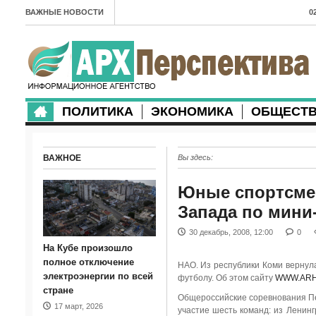
ВАЖНЫЕ НОВОСТИ
0
А
2
в
ПОЛИТИКА
ЭКОНОМИКА
ОБЩЕСТ
2
м
ВАЖНОЕ
Вы здесь:
2
п
Юные спортсмен
Запада по мини
2
30 декабрь, 2008, 12:00
0
2
На Кубе произошло
м
полное отключение
НАО. Из республики Коми вернул
электроэнергии по всей
футболу. Об этом сайту
WWW.ARH
1
стране
Общероссийские соревнования Пе
17 март, 2026
п
участие шесть команд: из Ленинг