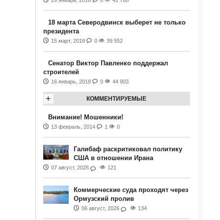
29 январь, 2018
0
41 788
18 марта Северодвинск выберет не только
президента
15 март, 2018
0
39 552
Сенатор Виктор Павленко поддержал
строителей
16 январь, 2018
0
44 903
+
КОММЕНТИРУЕМЫЕ
Внимание! Мошенники!
13 февраль, 2014
1
0
Галибаф раскритиковал политику
США в отношении Ирана
07 август, 2026
121
Коммерческие суда проходят через
Ормузский пролив
06 август, 2026
134