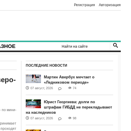
Регистрация
Авторизация
АЗНОЕ
ПОСЛЕДНИЕ НОВОСТИ
Мартин Авербух мечтает о
еро-
«Ледниковом периоде»
07 август, 2026
74
Юрист Георгиева: долги по
штрафам ГИБДД не перекладывают
 по мини-
на наследников
07 август, 2026
98
принимает
 проходят