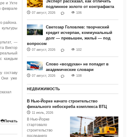
Эксперт рассказал, как отличить
аре и Ухте
подлинное золото от контрафакта
и феврале
07 август, 2026
106
о района.
Светозар Головлев: творческий
 культуры
кредит исчерпан, коммунальный
долг — превышен, жильё — под
ультат, —
вопросом
рта Виктор
07 август, 2026
102
е реальный
 с каждым
Слово «воздухан» не попадет в
академические словари
у составу
07 август, 2026
108
. Они уже
НЕДВИЖИМОСТЬ
сказал
В Нью-Йорке начато строительство
финального небоскреба комплекса ВТЦ
11 июль, 2026
В Нью-Йорке
Печать
стартовало
строительство
последнего