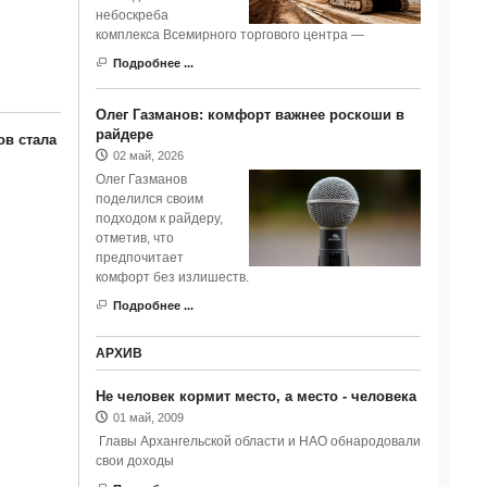
небоскреба
комплекса Всемирного торгового центра —
Подробнее ...
Олег Газманов: комфорт важнее роскоши в
райдере
ов стала
02 май, 2026
Олег Газманов
поделился своим
подходом к райдеру,
отметив, что
предпочитает
комфорт без излишеств.
Подробнее ...
АРХИВ
Не человек кормит место, а место - человека
01 май, 2009
Главы Архангельской области и НАО обнародовали
свои доходы