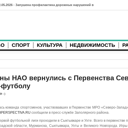
2.05.2026 - Запушена профилактика дорожных нарушений в
рхангельске во время майских праздников
7.04.2026 - Губернатор Архангельской области контролирует
осстановление дорог и реконструкцию площади
ВО
СПОРТ
КУЛЬТУРА
НЕДВИЖИМОСТЬ
Р
3.04.2026 - Детский экологический форум усилит
еждународную повестку
2.04.2026 - Коммунальные разрытия в Архангельске
родолжают затруднять движение
ы НАО вернулись с Первенства Сев
-футболу
1.04.2026 - Выгуливание собак: правила и штрафы в России
0
0.04.2026 - Итоги хоккейного сезона в Архангельске: яркие
атчи и новые победы
ась команда спортсменов, участвовавших в Первенстве МРО «Северо-Запад»
PERSPECTIVA.RU
сообщили в пресс-службе Заполярного района.
8.04.2026 - Мобильные комплексы фотофиксации Vitronic
рвой футбольной лиги проходили в Сыктывкаре и Ухте. Всего в первенстве 
оявились в Монтгомери
радской области, Мурманска, Сыктывкара, Ухты и Великого Новгорода. Игры