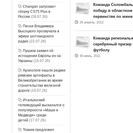
Команда Соломбаль
Changan запускает
победу в областно
сборку CS75 Plus в
первенстве по мини
России
(26.07.26)
26 апрель, 2012
Песня Владимира
Высоцкого прозвучала в
эфире шотландского
Команда региональн
радио
(22.07.26)
серебряный призер 
футболу
Пушков заявил об
истощении Европы из-за
30 июнь, 2011
Украины
(15.07.26)
Археологи нашли редкие
римские артефакты в
Великобритании во время
строительства железной
дороги
(19.07.26)
Итальянский
телеведущий высказался о
популярности «Маши и
Медведя» среди
детей
(17.07.26)
Токаев предложил