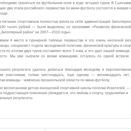
необходимо сразиться на футбольном поле в ходе четырех туров. В Сыктывк
ие два этапа российского первенства по мини-футболу состоятся в январе 
роде.
и питание спортсменов полностью взяла на себя администрация Заполярног
190 тысяч рублей — были выделены по программе «Развитие физической
 „Заполярный район“ на 2007—2010 годы».
маем 4 место в турнирной таблице первенства и это очень неплохой рез
манды, специалист отдела молодежной политики, физической культуры и спо
та по итогам двух туров составляет всего 3 очка, и это дает нашей команд
есто. Мы уже сыграли со всеми командами, осталось по одной встрече
ошего результата удалось добиться благодаря молодому и перспективном
м участникам, только шестнадцать, еще одному — восемнадцать лет
тав команды - чемпиона Архангельской области по мини-футболу.
ые воспитанники детско-юношеской спортивной школы поселка Искателей, — 
е подрастающее поколение убеждается, что любовь к спорту, трудолюбие и
альные результаты.