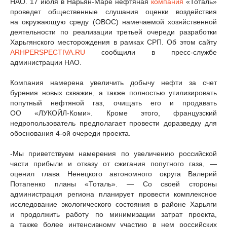
НАО. 17 июля в Нарьян-Маре нефтяная
компания
«Тоталь»
проведет общественные слушания оценки воздействия
на окружающую среду (ОВОС) намечаемой хозяйственной
деятельности по реализации третьей очереди разработки
Харьгянского месторождения в рамках СРП. Об этом сайту
ARHPERSPECTIVA.RU
сообщили в пресс-службе
администрации НАО.
Компания намерена увеличить добычу нефти за счет
бурения новых скважин, а также полностью утилизировать
попутный нефтяной газ, очищать его и продавать
ОО «ЛУКОЙЛ-Коми». Кроме этого, французский
недропользователь предполагает провести доразведку для
обоснования 4-ой очереди проекта.
-Мы приветствуем намерения по увеличению российской
части прибыли и отказу от сжигания попутного газа, —
оценил глава Ненецкого автономного округа Валерий
Потапенко планы «Тоталь». — Со своей стороны
администрация региона планирует провести комплексное
исследование экологического состояния в районе Харьяги
и продолжить работу по минимизации затрат проекта,
а также более интенсивному участию в нем российских