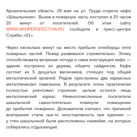
Архангельская область. 28 мая на ул. Труда сгорело кафе
«Шашлычная». Вызов в пожарную часть поступил в 20 часов
20 минут от посетителей. Об этом сайту
WWW.ARHPERSPECTIVA.RU
сообщили в пресс-центре
Службы «01».
Через несколько минут на место прибыли огнеборцы пяти
пожарных частей. Пожар развивался стремительно. Этому
способствовала ветреная погода и сама конструкция кафе —
здание построено из дерева, обшито сайдингом. Кафе
состоит из 5 дощатых вагончиков, стоящих под общей
металлической кровлей. Рядом пристроены два каркасных
металлических павильона. В результате огонь практически
полностью уничтожил строение, целым остался лишь
металлический каркас. Немногочисленные посетители
шашлычной самостоятельно покинули помещение
до прибытия пожарных. Дознаватели считают, что причиной
возгорания стала чья-то неосторожность при курении —
у стен шашлычной были расположены скамейки, на которых
собирались отдыхающие.