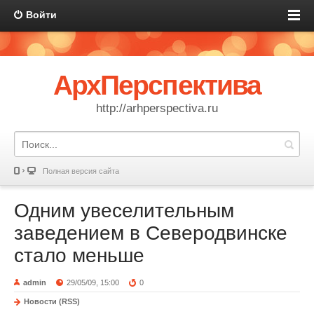
Войти
АрхПерспектива
http://arhperspectiva.ru
Полная версия сайта
Одним увеселительным
заведением в Северодвинске
стало меньше
admin
29/05/09, 15:00
0
Новости (RSS)