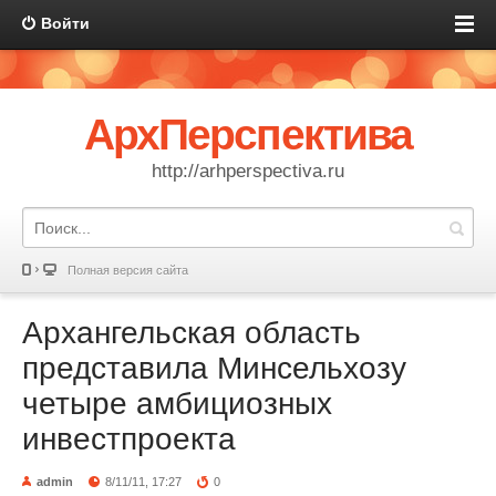
Войти
АрхПерспектива
http://arhperspectiva.ru
Полная версия сайта
Архангельская область
представила Минсельхозу
четыре амбициозных
инвестпроекта
admin
8/11/11, 17:27
0