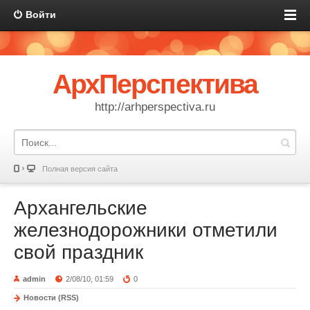
Войти
АрхПерспектива
http://arhperspectiva.ru
Полная версия сайта
Архангельские
железнодорожники отметили
свой праздник
admin
2/08/10, 01:59
0
Новости (RSS)