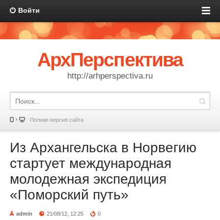
Войти
АрхПерспектива
http://arhperspectiva.ru
Полная версия сайта
Из Архангельска в Норвегию
стартует международная
молодежная экспедиция
«Поморский путь»
admin
21/08/12, 12:25
0