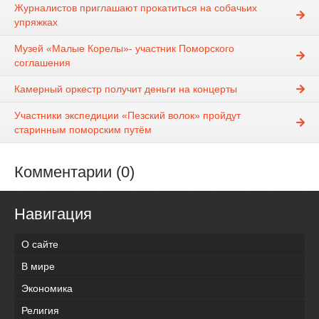
Журналистов приглашают прокатиться на собачьих
упряжках
Музей «Малые Корелы»- участник Поморского
соглашения
Камерный оркестр получит деньги на концерты
Участники экспедиции «Пезский волок» пройдут
старинным поморским путём
Комментарии (0)
Навигация
О сайте
В мире
Экономика
Религия