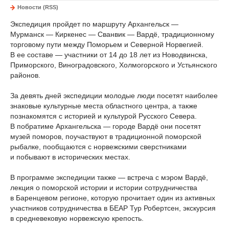
Новости (RSS)
Экспедиция пройдет по маршруту Архангельск —
Мурманск — Киркенес — Сванвик — Вардё, традиционному
торговому пути между Поморьем и Северной Норвегией.
В ее составе — участники от 14 до 18 лет из Новодвинска,
Приморского, Виноградовского, Холмогорского и Устьянского
районов.
За девять дней экспедиции молодые люди посетят наиболее
знаковые культурные места областного центра, а также
познакомятся с историей и культурой Русского Севера.
В побратиме Архангельска — городе Вардё они посетят
музей поморов, поучаствуют в традиционной поморской
рыбалке, пообщаются с норвежскими сверстниками
и побывают в исторических местах.
В программе экспедиции также — встреча с мэром Вардё,
лекция о поморской истории и истории сотрудничества
в Баренцевом регионе, которую прочитает один из активных
участников сотрудничества в БЕАР Тур Робертсен, экскурсия
в средневековую норвежскую крепость.