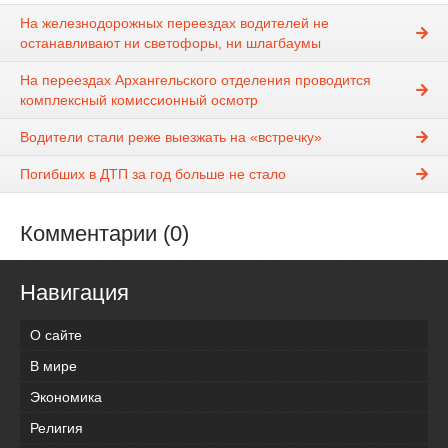
На железнодорожных переездах водителей не
останавливают ни светофоры, ни шлагбаумы
На переездах Архангельского отделения проводится
комплексный комиссионный осмотр
Водители стали реже выезжать на «встречку»
Погибших в ДТП за год больше не стало
Комментарии (0)
Навигация
О сайте
В мире
Экономика
Религия