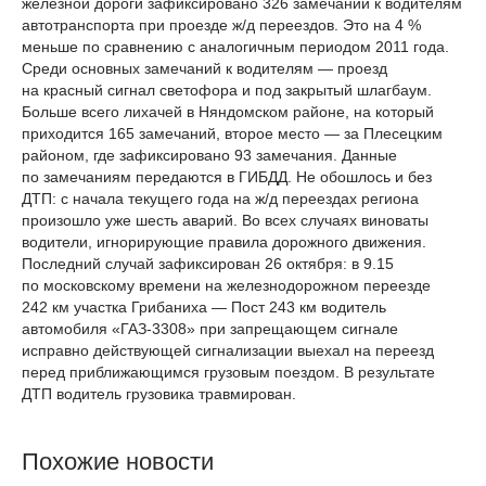
железной дороги зафиксировано 326 замечаний к водителям
автотранспорта при проезде ж/д переездов. Это на 4 %
меньше по сравнению с аналогичным периодом 2011 года.
Среди основных замечаний к водителям — проезд
на красный сигнал светофора и под закрытый шлагбаум.
Больше всего лихачей в Няндомском районе, на который
приходится 165 замечаний, второе место — за Плесецким
районом, где зафиксировано 93 замечания. Данные
по замечаниям передаются в ГИБДД. Не обошлось и без
ДТП: с начала текущего года на ж/д переездах региона
произошло уже шесть аварий. Во всех случаях виноваты
водители, игнорирующие правила дорожного движения.
Последний случай зафиксирован 26 октября: в 9.15
по московскому времени на железнодорожном переезде
242 км участка Грибаниха — Пост 243 км водитель
автомобиля «ГАЗ-3308» при запрещающем сигнале
исправно действующей сигнализации выехал на переезд
перед приближающимся грузовым поездом. В результате
ДТП водитель грузовика травмирован.
Похожие новости