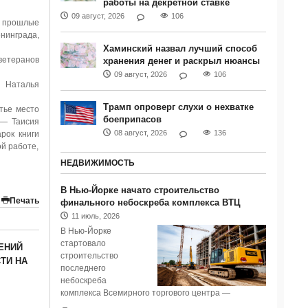
работы на декретной ставке
09 август, 2026
106
В прошлые
нинграда,
Хаминский назвал лучший способ
ветеранов
хранения денег и раскрыл нюансы
09 август, 2026
106
— Наталья
Трамп опроверг слухи о нехватке
тье место
боеприпасов
 — Таисия
08 август, 2026
136
рок книги
й работе,
НЕДВИЖИМОСТЬ
В Нью-Йорке начато строительство
Печать
финального небоскреба комплекса ВТЦ
11 июль, 2026
В Нью-Йорке
стартовало
ЕНИЙ
строительство
ТИ НА
последнего
небоскреба
комплекса Всемирного торгового центра —