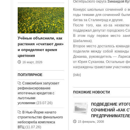
Октябрьского округа
Зинаидой Ку
Конкурс школьных сочинений о в
годы темами для сочинений были
битва за Сталинград и другие.
После того, как из-за нехватк
поддержал депутат городского Сов
В этом году первое место зан
Учёные объяснили, как
Шабалина).
растения «считают дни»
Второе место досталось команде
и определяют время
поделили между собой команды
цветения
Докаева, руководитель — Ларис
от Юрия Суханова. Остальные фи
16 март, 2026
награждены грамотами участнико
ПОПУЛЯРНОЕ
{isto}
Совкомбанк запускает
рефинансирование
ПОХОЖИЕ НОВОСТИ
ипотечных кредитов с
льготными
условиями
(23.07.26)
ПОДВЕДЕНИЕ ИТОГ
СОЧИНЕНИЙ «КАК 
В Нью-Йорке начато
ПРЕДПРИНИМАТЕЛ
строительство финального
15 февраль, 2008
небоскреба комплекса
ВТЦ
(11.07.26)