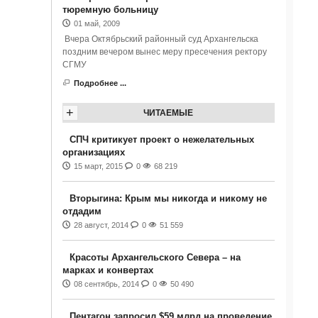
тюремную больницу
01 май, 2009
Вчера Октябрьский районный суд Архангельска
поздним вечером вынес меру пресечения ректору
СГМУ
Подробнее ...
+
ЧИТАЕМЫЕ
СПЧ критикует проект о нежелательных
организациях
15 март, 2015
0
68 219
Вторыгина: Крым мы никогда и никому не
отдадим
28 август, 2014
0
51 559
Красоты Архангельского Севера – на
марках и конвертах
08 сентябрь, 2014
0
50 490
Пентагон запросил $59 млрд на проведение