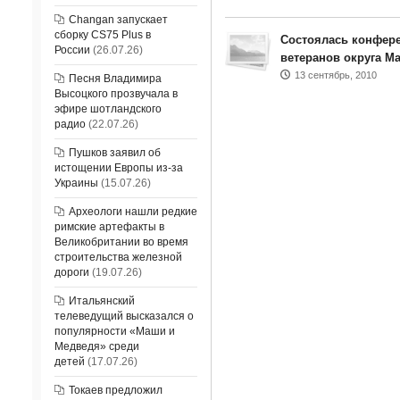
Changan запускает
сборку CS75 Plus в
Состоялась конфере
России
(26.07.26)
ветеранов округа Ма
13 сентябрь, 2010
Песня Владимира
Высоцкого прозвучала в
эфире шотландского
радио
(22.07.26)
Пушков заявил об
истощении Европы из-за
Украины
(15.07.26)
Археологи нашли редкие
римские артефакты в
Великобритании во время
строительства железной
дороги
(19.07.26)
Итальянский
телеведущий высказался о
популярности «Маши и
Медведя» среди
детей
(17.07.26)
Токаев предложил