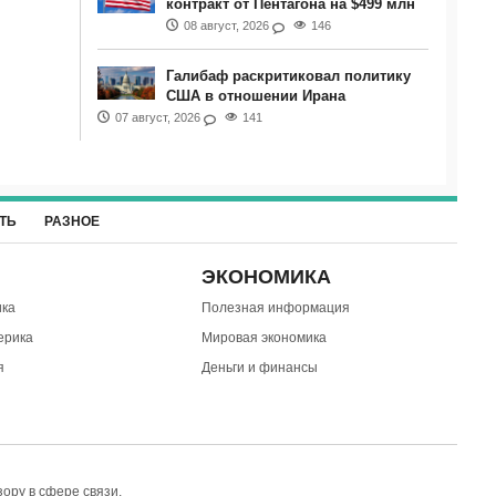
контракт от Пентагона на $499 млн
08 август, 2026
146
Галибаф раскритиковал политику
США в отношении Ирана
07 август, 2026
141
ТЬ
РАЗНОЕ
ЭКОНОМИКА
ка
Полезная информация
ерика
Мировая экономика
я
Деньги и финансы
ору в сфере связи,