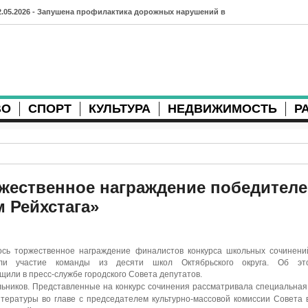
2.05.2026 - Запушена профилактика дорожных нарушений в
рхангельске во время майских праздников
7.04.2026 - Губернатор Архангельской области контролирует
осстановление дорог и реконструкцию площади
ВО
СПОРТ
КУЛЬТУРА
НЕДВИЖИМОСТЬ
Р
3.04.2026 - Детский экологический форум усилит
еждународную повестку
2.04.2026 - Коммунальные разрытия в Архангельске
родолжают затруднять движение
жественное награждение победителе
 Рейхстага»
1.04.2026 - Выгуливание собак: правила и штрафы в России
0.04.2026 - Итоги хоккейного сезона в Архангельске: яркие
сь торжественное награждение финалистов конкурса школьных сочинен
атчи и новые победы
яли участие команды из десяти школ Октябрьского округа. Об эт
или в пресс-службе городского Совета депутатов.
8.04.2026 - Мобильные комплексы фотофиксации Vitronic
ьников. Представленные на конкурс сочинения рассматривала специальная
тературы во главе с председателем культурно-массовой комиссии Совета 
оявились в Монтгомери