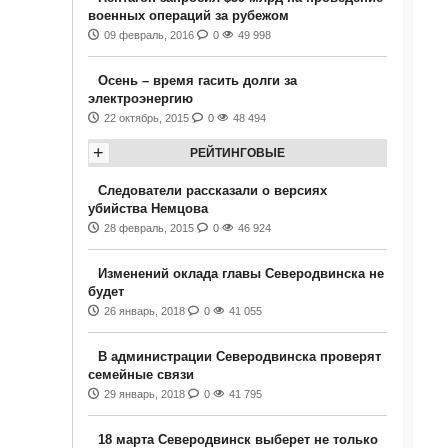
военных операций за рубежом
09 февраль, 2016
0
49 998
Осень – время гасить долги за
электроэнергию
22 октябрь, 2015
0
48 494
+
РЕЙТИНГОВЫЕ
Следователи рассказали о версиях
убийства Немцова
28 февраль, 2015
0
46 924
Изменений оклада главы Северодвинска не
будет
26 январь, 2018
0
41 055
В администрации Северодвинска проверят
семейные связи
29 январь, 2018
0
41 795
18 марта Северодвинск выберет не только