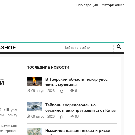
Регистрация
Авторизация
АЗНОЕ
ПОСЛЕДНИЕ НОВОСТИ
В Тверской области пожар унес
й
жизнь мужчины
09 август, 2026
6
Тайвань сосредоточен на
ий «Штурм
беспилотниках для защиты от Китая
ом сайту
09 август, 2026
98
 комиссия
Исмаилов назвал плюсы и риски
ветеранов