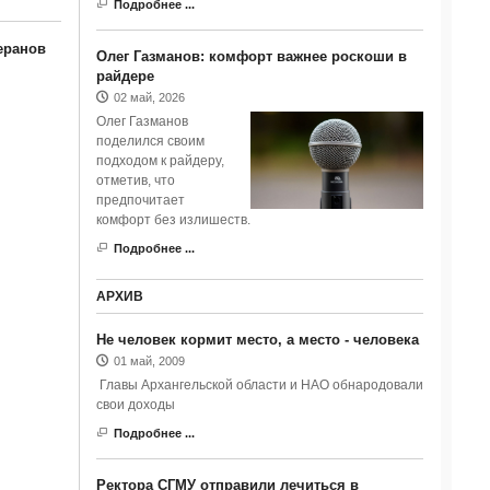
Подробнее ...
еранов
Олег Газманов: комфорт важнее роскоши в
райдере
02 май, 2026
Олег Газманов
поделился своим
подходом к райдеру,
отметив, что
предпочитает
комфорт без излишеств.
Подробнее ...
АРХИВ
Не человек кормит место, а место - человека
01 май, 2009
Главы Архангельской области и НАО обнародовали
свои доходы
Подробнее ...
Ректора СГМУ отправили лечиться в