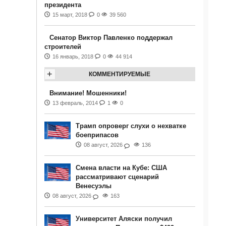
президента
15 март, 2018
0
39 560
Сенатор Виктор Павленко поддержал
строителей
16 январь, 2018
0
44 914
+
КОММЕНТИРУЕМЫЕ
Внимание! Мошенники!
13 февраль, 2014
1
0
Трамп опроверг слухи о нехватке
боеприпасов
08 август, 2026
136
Смена власти на Кубе: США
рассматривают сценарий
Венесуэлы
08 август, 2026
163
Университет Аляски получил