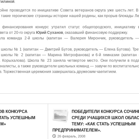
тилиной
.
ойне проводится по инициативе Совета ветеранов округа уже шесть лет. 
 такие героические страницы истории нашей родины, как прорыв блокады Ле
и финансирования конкурс утратил статус общегородского, инициативу 
ета от 20-го округа
Юрий Суханов
, оказавший финансовую поддержку.
яла команда 2-й школы (капитан — Валерия Мирончик, руководитель 
 школы № 1 (капитан — Дмитрий Бутов, руководитель — Елена Бутова). Тре
 школы № 2 (капитан — Марина Митрофанова) и 6-й гимназии (капитан
а Корыхалова). Школа № 23 заняла четвертое место. Они получили в пода
налисты, а также руководители школьных команд — завучи по воспитательно
в. Торжественная церемония завершилась дружеским чаепитием.
ОВ КОНКУРСА
ПОБЕДИТЕЛИ КОНКУРСА СОЧИН
СТАТЬ УСПЕШНЫМ
СРЕДИ УЧАЩИХСЯ ШКОЛ ОБЛАС
ЕМ»
ТЕМУ: «КАК СТАТЬ УСПЕШНЫМ
ПРЕДПРИНИМАТЕЛЕМ».
26 февраль, 2008