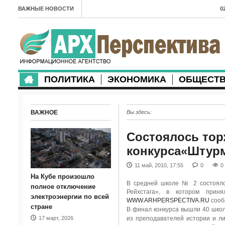
ВАЖНЫЕ НОВОСТИ
0
А
2
в
ПОЛИТИКА
ЭКОНОМИКА
ОБЩЕСТ
2
м
ВАЖНОЕ
Вы здесь:
2
п
Состоялось тор
конкурса«Штурм
2
11 май, 2010, 17:55
0
0
2
На Кубе произошло
В средней школе № 2 состояло
м
полное отключение
Рейхстага», в котором прин
электроэнергии по всей
WWW.ARHPERSPECTIVA.RU
сообщ
1
стране
В финал конкурса вышли 40 школ
17 март, 2026
из преподавателей истории и ли
п