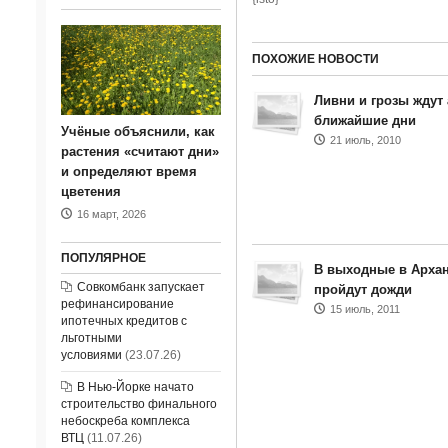
ПОХОЖИЕ НОВОСТИ
Ливни и грозы ждут
ближайшие дни
Учёные объяснили, как
21 июль, 2010
растения «считают дни»
и определяют время
цветения
16 март, 2026
ПОПУЛЯРНОЕ
В выходные в Архан
Совкомбанк запускает
пройдут дожди
рефинансирование
15 июль, 2011
ипотечных кредитов с
льготными
условиями
(23.07.26)
В Нью-Йорке начато
строительство финального
небоскреба комплекса
ВТЦ
(11.07.26)