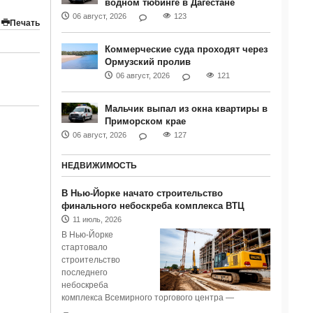
водном тюбинге в Дагестане
06 август, 2026
123
Печать
Коммерческие суда проходят через
Ормузский пролив
06 август, 2026
121
Мальчик выпал из окна квартиры в
Приморском крае
06 август, 2026
127
НЕДВИЖИМОСТЬ
В Нью-Йорке начато строительство
финального небоскреба комплекса ВТЦ
11 июль, 2026
В Нью-Йорке
стартовало
строительство
последнего
небоскреба
комплекса Всемирного торгового центра —