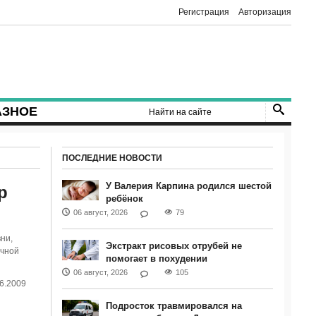
Регистрация
Авторизация
АЗНОЕ
ПОСЛЕДНИЕ НОВОСТИ
У Валерия Карпина родился шестой
р
ребёнок
06 август, 2026
79
ни,
Экстракт рисовых отрубей не
очной
помогает в похудении
06 август, 2026
105
6.2009
Подросток травмировался на