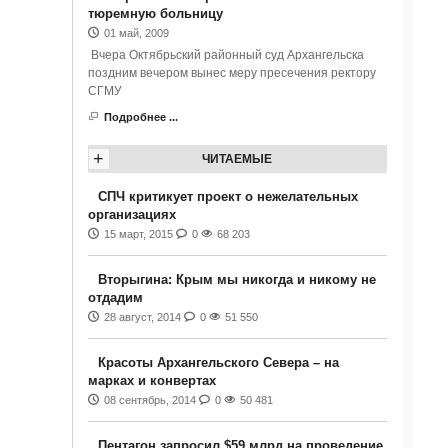
тюремную больницу
01 май, 2009
Вчера Октябрьский районный суд Архангельска
поздним вечером вынес меру пресечения ректору
СГМУ
Подробнее ...
+
ЧИТАЕМЫЕ
СПЧ критикует проект о нежелательных
организациях
15 март, 2015
0
68 203
Вторыгина: Крым мы никогда и никому не
отдадим
28 август, 2014
0
51 550
Красоты Архангельского Севера – на
марках и конвертах
08 сентябрь, 2014
0
50 481
Пентагон запросил $59 млрд на проведение