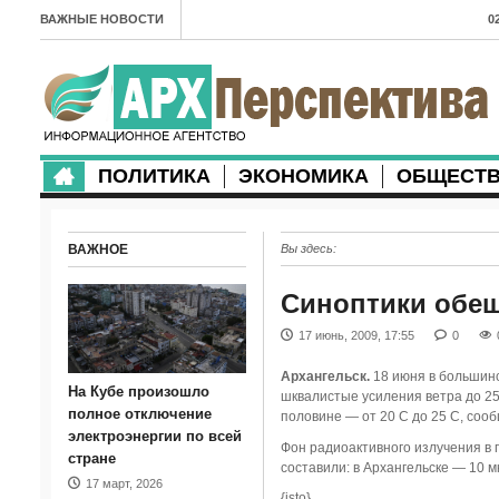
ВАЖНЫЕ НОВОСТИ
0
А
2
в
ПОЛИТИКА
ЭКОНОМИКА
ОБЩЕСТ
2
м
ВАЖНОЕ
Вы здесь:
2
п
Синоптики обещ
2
17 июнь, 2009, 17:55
0
2
Архангельск.
18 июня в большинс
На Кубе произошло
шквалистые усиления ветра до 25 
м
полное отключение
половине — от 20 С до 25 С, соо
электроэнергии по всей
Фон радиоактивного излучения в 
1
стране
составили: в Архангельске — 10 мк
17 март, 2026
п
{isto}