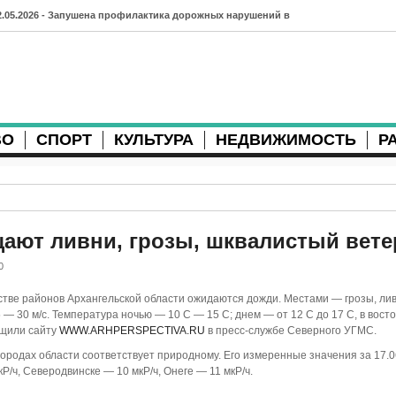
2.05.2026 - Запушена профилактика дорожных нарушений в
рхангельске во время майских праздников
7.04.2026 - Губернатор Архангельской области контролирует
осстановление дорог и реконструкцию площади
ВО
СПОРТ
КУЛЬТУРА
НЕДВИЖИМОСТЬ
Р
3.04.2026 - Детский экологический форум усилит
еждународную повестку
2.04.2026 - Коммунальные разрытия в Архангельске
родолжают затруднять движение
ают ливни, грозы, шквалистый вете
1.04.2026 - Выгуливание собак: правила и штрафы в России
0
0.04.2026 - Итоги хоккейного сезона в Архангельске: яркие
тве районов Архангельской области ожидаются дожди. Местами — грозы, лив
— 30 м/с. Температура ночью — 10 С — 15 С; днем — от 12 С до 17 С, в вост
атчи и новые победы
бщили сайту
WWW.ARHPERSPECTIVA.RU
в пресс-службе Северного УГМС.
городах области соответствует природному. Его измеренные значения за 17.0
8.04.2026 - Мобильные комплексы фотофиксации Vitronic
Р/ч, Северодвинске — 10 мкР/ч, Онеге — 11 мкР/ч.
оявились в Монтгомери