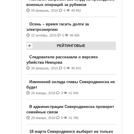
военных операций за рубежом
09 февраль, 2016
0
49 992
Осень – время гасить долги за
электроэнергию
22 октябрь, 2015
0
48 485
+
РЕЙТИНГОВЫЕ
Следователи рассказали о версиях
убийства Немцова
28 февраль, 2015
0
46 915
Изменений оклада главы Северодвинска не
будет
26 январь, 2018
0
41 049
В администрации Северодвинска проверят
семейные связи
29 январь, 2018
0
41 786
18 марта Северодвинск выберет не только