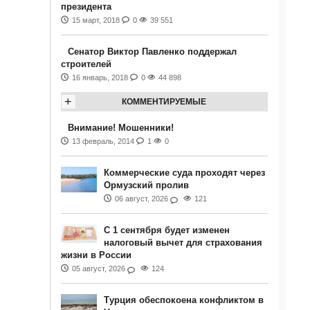
президента
15 март, 2018
0
39 551
Сенатор Виктор Павленко поддержал
строителей
16 январь, 2018
0
44 898
+
КОММЕНТИРУЕМЫЕ
Внимание! Мошенники!
13 февраль, 2014
1
0
Коммерческие суда проходят через
Ормузский пролив
06 август, 2026
121
С 1 сентября будет изменен
налоговый вычет для страхования
жизни в России
05 август, 2026
124
Турция обеспокоена конфликтом в