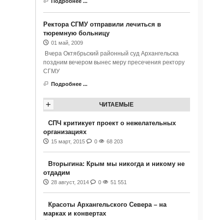
Подробнее ...
Ректора СГМУ отправили лечиться в
тюремную больницу
01 май, 2009
Вчера Октябрьский районный суд Архангельска
поздним вечером вынес меру пресечения ректору
СГМУ
Подробнее ...
+
ЧИТАЕМЫЕ
СПЧ критикует проект о нежелательных
организациях
15 март, 2015
0
68 203
Вторыгина: Крым мы никогда и никому не
отдадим
28 август, 2014
0
51 551
Красоты Архангельского Севера – на
марках и конвертах