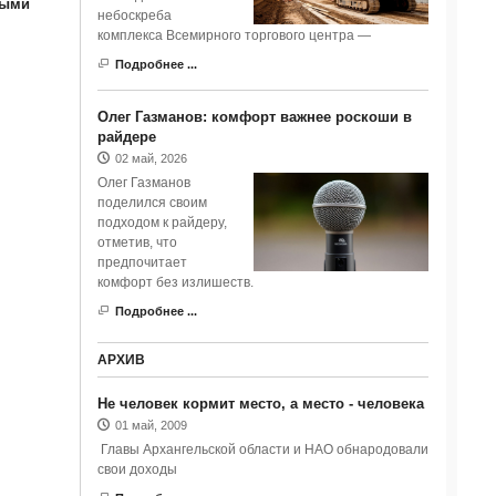
выми
небоскреба
комплекса Всемирного торгового центра —
Подробнее ...
Олег Газманов: комфорт важнее роскоши в
райдере
02 май, 2026
Олег Газманов
поделился своим
подходом к райдеру,
отметив, что
предпочитает
комфорт без излишеств.
Подробнее ...
АРХИВ
Не человек кормит место, а место - человека
01 май, 2009
Главы Архангельской области и НАО обнародовали
свои доходы