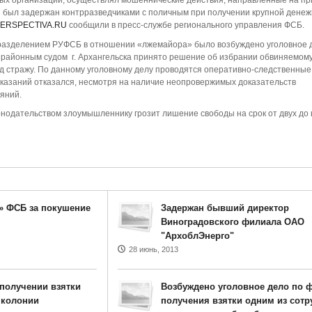
ых организаций, осуществлял мошеннические действия, направленные на пр
и был задержан контрразведчиками с поличным при получении крупной дене
ERSPECTIVA.RU
сообщили в пресс-службе регионального управления ФСБ.
разделением РУФСБ в отношении «лжемайора» было возбуждено уголовное 
ким районным судом г. Архангельска принято решение об избрании обвиняемом
д стражу. По данному уголовному делу проводятся оперативно-следственные
казаний отказался, несмотря на наличие неопровержимых доказательств
яний.
онодательством злоумышленнику грозит лишение свободы на срок от двух до
» ФСБ за покушение
Задержан бывший директор
Виноградовского филиала ОАО
"АрхоблЭнерго"
28 июнь, 2013
 получении взятки
Возбуждено уголовное дело по ф
 колонии
получения взятки одним из сотр