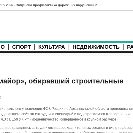
2.05.2026 - Запушена профилактика дорожных нарушений в
рхангельске во время майских праздников
7.04.2026 - Губернатор Архангельской области контролирует
осстановление дорог и реконструкцию площади
ВО
СПОРТ
КУЛЬТУРА
НЕДВИЖИМОСТЬ
Р
3.04.2026 - Детский экологический форум усилит
еждународную повестку
2.04.2026 - Коммунальные разрытия в Архангельске
родолжают затруднять движение
майор», обиравший строительные
1.04.2026 - Выгуливание собак: правила и штрафы в России
0
0.04.2026 - Итоги хоккейного сезона в Архангельске: яркие
ионального управления ФСБ России по Архангельской области проведена о
атчи и новые победы
ыдававшего себя за сотрудника спецслужб и подозреваемого в совершении
ч.3 ст. 159 УК РФ (мошенничество, совершённое в крупном размере).
8.04.2026 - Мобильные комплексы фотофиксации Vitronic
ц, представляясь сотрудником правоохранительных органов и входя в довер
оявились в Монтгомери