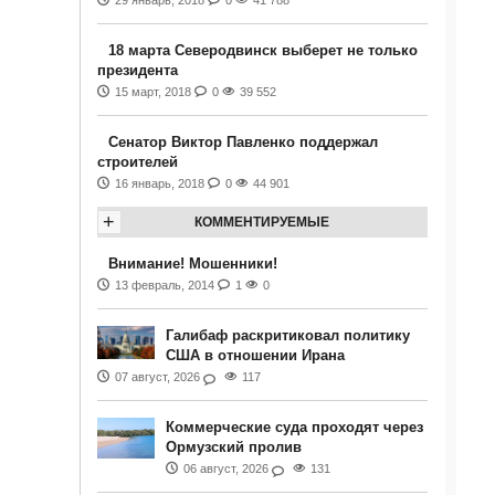
29 январь, 2018
0
41 788
18 марта Северодвинск выберет не только
президента
15 март, 2018
0
39 552
Сенатор Виктор Павленко поддержал
строителей
16 январь, 2018
0
44 901
+
КОММЕНТИРУЕМЫЕ
Внимание! Мошенники!
13 февраль, 2014
1
0
Галибаф раскритиковал политику
США в отношении Ирана
07 август, 2026
117
Коммерческие суда проходят через
Ормузский пролив
06 август, 2026
131