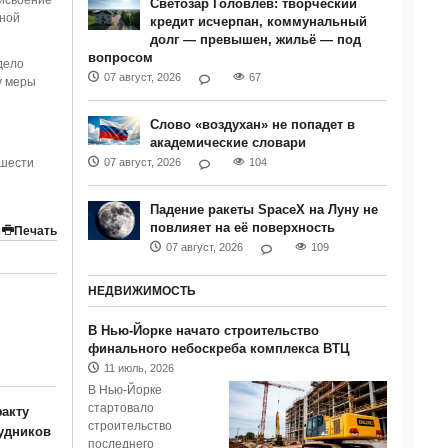
исвоение
Светозар Головлев: творческий
жной
кредит исчерпан, коммунальный
долг — превышен, жильё — под
вопросом
дело
07 август, 2026
67
у меры
Слово «воздухан» не попадет в
академические словари
 шести
07 август, 2026
104
Падение ракеты SpaceX на Луну не
повлияет на её поверхность
Печать
07 август, 2026
109
НЕДВИЖИМОСТЬ
В Нью-Йорке начато строительство
финального небоскреба комплекса ВТЦ
11 июль, 2026
В Нью-Йорке
стартовало
акту
строительство
удников
последнего