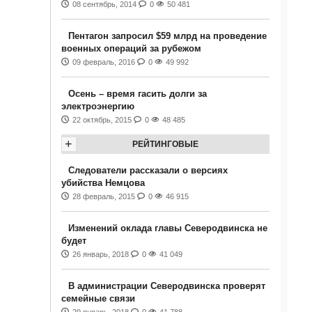
08 сентябрь, 2014
0
50 481
Пентагон запросил $59 млрд на проведение
военных операций за рубежом
09 февраль, 2016
0
49 992
Осень – время гасить долги за
электроэнергию
22 октябрь, 2015
0
48 485
+
РЕЙТИНГОВЫЕ
Следователи рассказали о версиях
убийства Немцова
28 февраль, 2015
0
46 915
Изменений оклада главы Северодвинска не
будет
26 январь, 2018
0
41 049
В администрации Северодвинска проверят
семейные связи