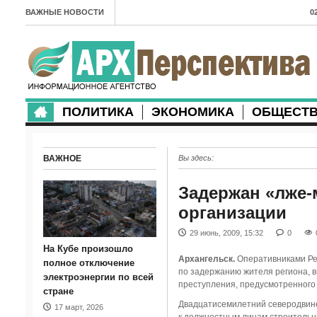
ВАЖНЫЕ НОВОСТИ
0
А
2
в
ПОЛИТИКА
ЭКОНОМИКА
ОБЩЕСТ
2
м
ВАЖНОЕ
Вы здесь:
2
п
Задержан «лже-
организации
2
29 июнь, 2009, 15:32
0
2
На Кубе произошло
Архангельск.
Оперативниками Рег
м
полное отключение
по задержанию жителя региона, в
электроэнергии по всей
преступления, предусмотренного 
1
стране
Двадцатисемилетний северодвине
17 март, 2026
п