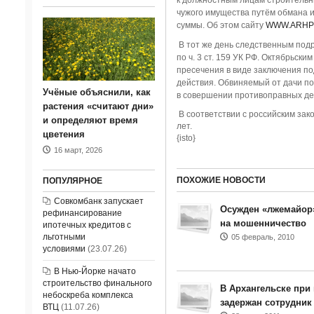
к должностным лицам строительн
чужого имущества путём обмана 
суммы. Об этом сайту
WWW.ARHP
В тот же день следственным под
по ч. 3 ст. 159 УК РФ. Октябрьс
пресечения в виде заключения по
действия. Обвиняемый от дачи по
Учёные объяснили, как
в совершении противоправных де
растения «считают дни»
В соответствии с российским зак
и определяют время
лет.
цветения
{isto}
16 март, 2026
ПОХОЖИЕ НОВОСТИ
ПОПУЛЯРНОЕ
Совкомбанк запускает
Осужден «лжемайор
рефинансирование
на мошенничество
ипотечных кредитов с
льготными
05 февраль, 2010
условиями
(23.07.26)
В Нью-Йорке начато
строительство финального
В Архангельске при
небоскреба комплекса
задержан сотрудник
ВТЦ
(11.07.26)