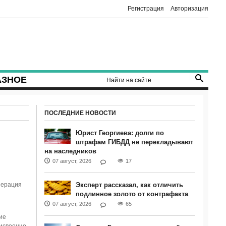
Регистрация
Авторизация
АЗНОЕ
ПОСЛЕДНИЕ НОВОСТИ
Юрист Георгиева: долги по
штрафам ГИБДД не перекладывают
на наследников
07 август, 2026
17
перация
Эксперт рассказал, как отличить
подлинное золото от контрафакта
07 август, 2026
65
ие