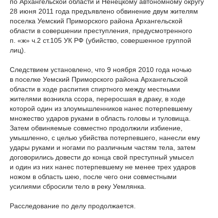
по Архангельской области и Ненецкому автономному округу
28 июня 2011 года предъявлено обвинение двум жителям
поселка Уемский Приморского района Архангельской
области в совершении преступления, предусмотренного
п. «ж» ч.2 ст.105 УК РФ (убийство, совершенное группой
лиц).
Следствием установлено, что 9 ноября 2010 года ночью
в поселке Уемский Приморского района Архангельской
области в ходе распития спиртного между местными
жителями возникла ссора, переросшая в драку, в ходе
которой один из злоумышленников нанес потерпевшему
множество ударов руками в область головы и туловища.
Затем обвиняемые совместно продолжили избиение,
умышленно, с целью убийства потерпевшего, нанесли ему
удары руками и ногами по различным частям тела, затем
договорились довести до конца свой преступный умысел
и один из них нанес потерпевшему не менее трех ударов
ножом в область шею, после чего они совместными
усилиями сбросили тело в реку Уемлянка.
Расследование по делу продолжается.