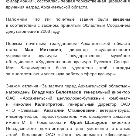
филармонии», состоялась первая торжественная церемония
вручения наград Архангельской области.
Напомним, что эти почетные звания были введены
в соответствии с законом, принятым Областным Собранием
депутатов ещё в 2008 году.
Первым почётным гражданином Архангельской области
стала
Мая Миткевич
, директор государственного
учреждения культуры "Государственное музейное
объединение «Художественная культура Русского Севера.
Мая Владимировна была удостоена этой награды
за многолетнюю и успешную работу в сфере культуры.
Знаком отличия «За заслуги перед Архангельской областью»
награждены
Владимир Белоглазов
, генеральный директор
ОАО «Архангельский целлюлозно-бумажный комбинат»
и
Николай Калистратов
, генеральный директор ОАО
«ПО «Севмаш»,
Анатолий Станковский
, ветеран-труда,
инженер-геолог, первооткрыватель месторождения алмазов
имени М. В. Ломоносова и
Юрий Шалауров
, директор
Новодвинского дома-интерната для умственно отсталых
детей. Коллектив ОАО «Центр судоремонта «Звездочка»