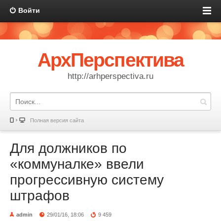
Войти
АрхПерспектива
http://arhperspectiva.ru
Полная версия сайта
Для должников по
«коммуналке» ввели
прогрессивную систему
штрафов
admin
29/01/16, 18:06
9 459