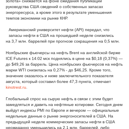
золота» снижается на фоне ожидания публикации
руководства США сведений о собственных запасах
энергоресурса, а кроме этого в результате уменьшения
темпов экономики на рынке КНР.
Американский университет нефти (API) передал, что
запасы нефти в США на прошедшей неделе снизились
на 3,7 млн. баррелей при прогнозе сокращения на 0,5 млн.
Ноябрьские фьючерсы на нефть Brent на английской бирже
ICE Futures к 14:02 мск поднялись в цене на $0,18 (0,37%) —
до $49,26 за баррель. Цена ноябрьских фьючерсов на нефть
марки WTI снизилась на 0,27% - до $46,25. Кроме того,
значение оказалось и ниже заключительного показателя
августа, который составил более 47,3 пункта, отмечает
kinotrest.ru
.
Глобальный спрос на сырую нефть в связи с этим будет
замедляться и давить на нефтяные котировки. Сегодня днем
выйдут индексы PMI по Европе и вечером — официальные
недельные данные о рынке энергоносителей в США. На
предыдущей неделе коммерческие запасы нефти в США
неожиданно уменьшились на 2,1 млн. баррелей, либо