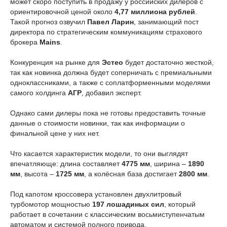
может скоро поступить в продажу у российских дилеров с
ориентировочной ценой около
4,77 миллиона рублей
.
Такой прогноз озвучил
Павел Ларин
, занимающий пост
директора по стратегическим коммуникациям страхового
брокера
Mains
.
Конкуренция на рынке для
Эстео
будет достаточно жесткой,
так как новинка должна будет соперничать с премиальными
одноклассниками, а также с соплатформенными моделями
самого холдинга
АГР
, добавил эксперт.
Однако сами дилеры пока не готовы предоставить точные
данные о стоимости новинки, так как информации о
финальной цене у них нет.
Что касается характеристик модели, то они выглядят
впечатляюще: длина составляет
4775 мм
, ширина –
1890
мм
, высота –
1725 мм
, а колёсная база достигает
2800 мм
.
Под капотом кроссовера установлен двухлитровый
турбомотор мощностью
197 лошадиных сил
, который
работает в сочетании с классическим восьмиступенчатым
автоматом и системой полного привода.