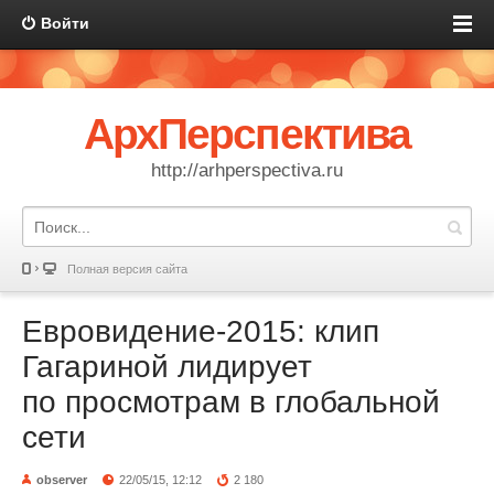
Войти
АрхПерспектива
http://arhperspectiva.ru
Полная версия сайта
Евровидение-2015: клип
Гагариной лидирует
по просмотрам в глобальной
сети
observer
22/05/15, 12:12
2 180