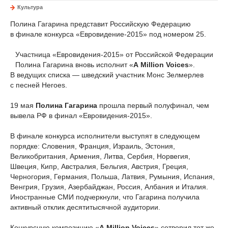
Культура
Полина Гагарина представит Российскую Федерацию
в финале конкурса «Евровидение-2015» под номером 25.
Участница «Евровидения-2015» от Российской Федерации
Полина Гагарина вновь исполнит «
A Million Voices
».
В ведущих списка — шведский участник Монс Зелмерлев
с песней Heroes.
19 мая
Полина Гагарина
прошла первый полуфинал, чем
вывела РФ в финал «Евровидения-2015».
В финале конкурса исполнители выступят в следующем
порядке: Словения, Франция, Израиль, Эстония,
Великобритания, Армения, Литва, Сербия, Норвегия,
Швеция, Кипр, Австралия, Бельгия, Австрия, Греция,
Черногория, Германия, Польша, Латвия, Румыния, Испания,
Венгрия, Грузия, Азербайджан, Россия, Албания и Италия.
Иностранные СМИ подчеркнули, что Гагарина получила
активный отклик десятитысячной аудитории.
Конкурсную композицию «
A Million Voices
» сотворил тот же