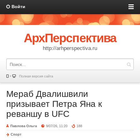
Войти
АрхПерспектива
http://arhperspectiva.ru
Полная версия сайта
Мераб Двалишвили
призывает Петра Яна к
реваншу в UFC
Павлова Ольга
9/07/26, 11:20
188
Спорт