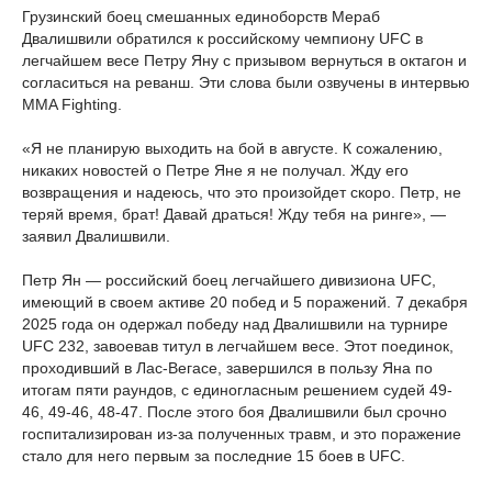
Грузинский боец смешанных единоборств Мераб
Двалишвили обратился к российскому чемпиону UFC в
легчайшем весе Петру Яну с призывом вернуться в октагон и
согласиться на реванш. Эти слова были озвучены в интервью
MMA Fighting.
«Я не планирую выходить на бой в августе. К сожалению,
никаких новостей о Петре Яне я не получал. Жду его
возвращения и надеюсь, что это произойдет скоро. Петр, не
теряй время, брат! Давай драться! Жду тебя на ринге», —
заявил Двалишвили.
Петр Ян — российский боец легчайшего дивизиона UFC,
имеющий в своем активе 20 побед и 5 поражений. 7 декабря
2025 года он одержал победу над Двалишвили на турнире
UFC 232, завоевав титул в легчайшем весе. Этот поединок,
проходивший в Лас-Вегасе, завершился в пользу Яна по
итогам пяти раундов, с единогласным решением судей 49-
46, 49-46, 48-47. После этого боя Двалишвили был срочно
госпитализирован из-за полученных травм, и это поражение
стало для него первым за последние 15 боев в UFC.