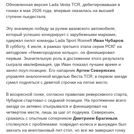
Обновленная версия Lada Vesta TCR, дебютировавшая в
гонках в мае 2026 года, впервые оказалась на высшей
ступени пьедестала.
Эту значимую победу за рулем вазовского автомобиля,
который успешно конкурирует с зарубежными марками,
одержал пилот команды Lada Sport Rosneft
Иван Чубаров
.
В субботу, 4 июля, в рамках третьего этапа серии РСКГ на
автодроме «Нижегородское кольцо», он финишировал
первым. Значительную роль в достижении этого результата
сыграла квалификация, где Иван показал лучшее время и
занял поул-позицию. Его напарник
Артем Северюхин
,
управляя аналогичной моделью Веста TCR, в первом заезде
сумел подняться с девятой строчки на пятое место.
В воскресной гонке, согласно правилам реверсивного старта,
Чубаров стартовал с седьмой позиции. На протяжении всего
заезда он активно отыгрывался и финишировал на
четвертом месте, лишь за шаг от подиума. Северюхин,
сражаясь с опытным соперником
Дмитрием Брагиным
,
столкнулся с проблемами: повредил колеса и вынужден был
заехать на внеплановый пит-стоп, но все же завершил гонку