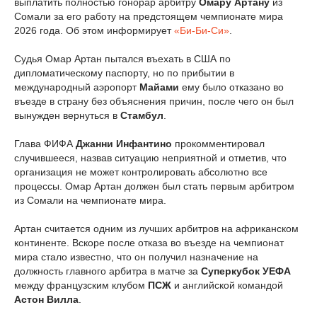
выплатить полностью гонорар арбитру
Омару Артану
из
Сомали за его работу на предстоящем чемпионате мира
2026 года. Об этом информирует
«Би-Би-Си»
.
Судья Омар Артан пытался въехать в США по
дипломатическому паспорту, но по прибытии в
международный аэропорт
Майами
ему было отказано во
въезде в страну без объяснения причин, после чего он был
вынужден вернуться в
Стамбул
.
Глава ФИФА
Джанни Инфантино
прокомментировал
случившееся, назвав ситуацию неприятной и отметив, что
организация не может контролировать абсолютно все
процессы. Омар Артан должен был стать первым арбитром
из Сомали на чемпионате мира.
Артан считается одним из лучших арбитров на африканском
континенте. Вскоре после отказа во въезде на чемпионат
мира стало известно, что он получил назначение на
должность главного арбитра в матче за
Суперкубок УЕФА
между французским клубом
ПСЖ
и английской командой
Астон Вилла
.