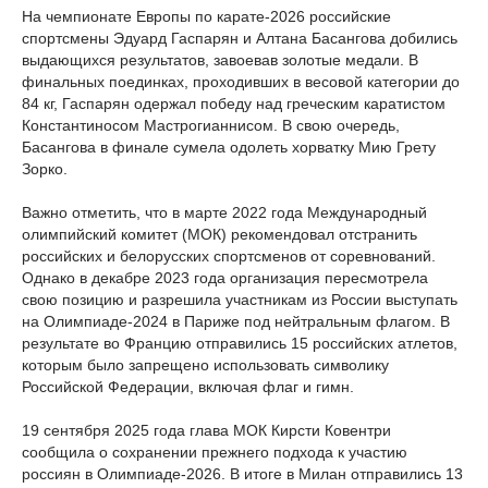
На чемпионате Европы по карате-2026 российские
спортсмены Эдуард Гаспарян и Алтана Басангова добились
выдающихся результатов, завоевав золотые медали. В
финальных поединках, проходивших в весовой категории до
84 кг, Гаспарян одержал победу над греческим каратистом
Константиносом Мастрогианнисом. В свою очередь,
Басангова в финале сумела одолеть хорватку Мию Грету
Зорко.
Важно отметить, что в марте 2022 года Международный
олимпийский комитет (МОК) рекомендовал отстранить
российских и белорусских спортсменов от соревнований.
Однако в декабре 2023 года организация пересмотрела
свою позицию и разрешила участникам из России выступать
на Олимпиаде-2024 в Париже под нейтральным флагом. В
результате во Францию отправились 15 российских атлетов,
которым было запрещено использовать символику
Российской Федерации, включая флаг и гимн.
19 сентября 2025 года глава МОК Кирсти Ковентри
сообщила о сохранении прежнего подхода к участию
россиян в Олимпиаде-2026. В итоге в Милан отправились 13