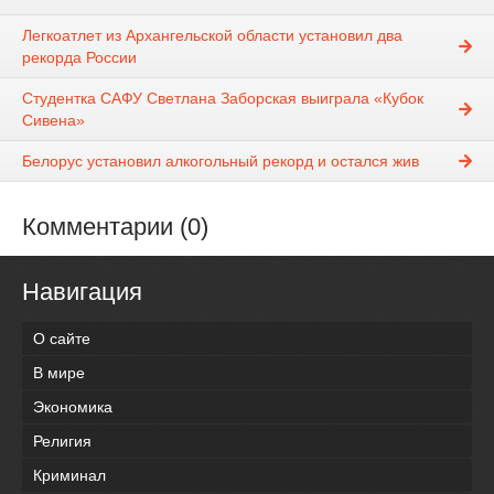
Легкоатлет из Архангельской области установил два
рекорда России
Студентка САФУ Светлана Заборская выиграла «Кубок
Сивена»
Белорус установил алкогольный рекорд и остался жив
Комментарии (0)
Навигация
О сайте
В мире
Экономика
Религия
Криминал