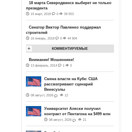
18 марта Северодвинск выберет не только
президента
15 март, 2018
0
39 553
Сенатор Виктор Павленко поддержал
строителей
16 январь, 2018
0
44 904
+
КОММЕНТИРУЕМЫЕ
Внимание! Мошенники!
13 февраль, 2014
1
0
Смена власти на Кубе: США
рассматривают сценарий
Венесуэлы
08 август, 2026
12
Университет Аляски получил
контракт от Пентагона на $499 млн
08 август, 2026
21