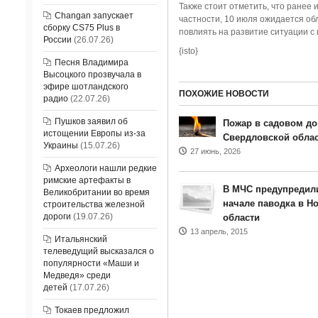
Также стоит отметить, что ранее
Changan запускает
частности, 10 июля ожидается об
сборку CS75 Plus в
повлиять на развитие ситуации с
России
(26.07.26)
{isto}
Песня Владимира
Высоцкого прозвучала в
эфире шотландского
ПОХОЖИЕ НОВОСТИ
радио
(22.07.26)
Пушков заявил об
Пожар в садовом до
истощении Европы из-за
Свердловской обла
Украины
(15.07.26)
27 июнь, 2026
Археологи нашли редкие
римские артефакты в
В МЧС предупредил
Великобритании во время
начале паводка в Н
строительства железной
дороги
(19.07.26)
области
13 апрель, 2015
Итальянский
телеведущий высказался о
популярности «Маши и
Медведя» среди
детей
(17.07.26)
Токаев предложил