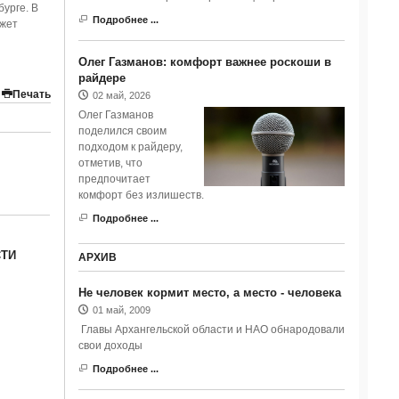
урге. В
Подробнее ...
ожет
Олег Газманов: комфорт важнее роскоши в
райдере
Печать
02 май, 2026
Олег Газманов
поделился своим
подходом к райдеру,
отметив, что
предпочитает
комфорт без излишеств.
Подробнее ...
СТИ
АРХИВ
Не человек кормит место, а место - человека
01 май, 2009
Главы Архангельской области и НАО обнародовали
свои доходы
Подробнее ...