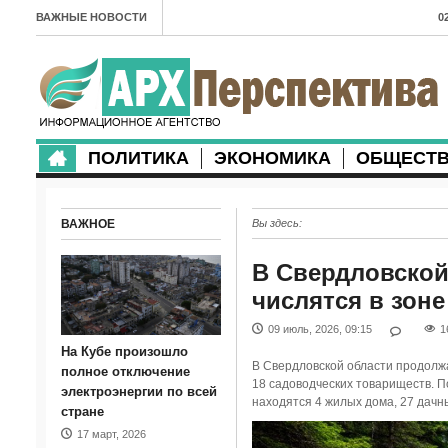
ВАЖНЫЕ НОВОСТИ
0
А
2
в
ПОЛИТИКА
ЭКОНОМИКА
ОБЩЕСТ
2
м
ВАЖНОЕ
Вы здесь:
2
п
В Свердловской
числятся в зон
2
09 июль, 2026, 09:15
1
2
На Кубе произошло
В Свердловской области продолж
м
полное отключение
18 садоводческих товариществ. П
электроэнергии по всей
находятся 4 жилых дома, 27 дачны
1
стране
17 март, 2026
п