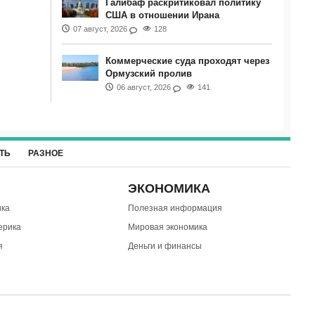
Галибаф раскритиковал политику
США в отношении Ирана
07 август, 2026
128
Коммерческие суда проходят через
Ормузский пролив
06 август, 2026
141
ТЬ
РАЗНОЕ
ЭКОНОМИКА
ка
Полезная информация
ерика
Мировая экономика
я
Деньги и финансы