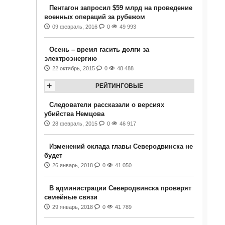
Пентагон запросил $59 млрд на проведение
военных операций за рубежом
09 февраль, 2016
0
49 993
Осень – время гасить долги за
электроэнергию
22 октябрь, 2015
0
48 488
+
РЕЙТИНГОВЫЕ
Следователи рассказали о версиях
убийства Немцова
28 февраль, 2015
0
46 917
Изменений оклада главы Северодвинска не
будет
26 январь, 2018
0
41 050
В администрации Северодвинска проверят
семейные связи
29 январь, 2018
0
41 789