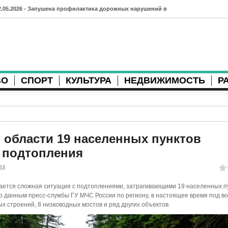
2.05.2026 - Запушена профилактика дорожных нарушений в
рхангельске во время майских праздников
7.04.2026 - Губернатор Архангельской области контролирует
осстановление дорог и реконструкцию площади
ВО
СПОРТ
КУЛЬТУРА
НЕДВИЖИМОСТЬ
Р
3.04.2026 - Детский экологический форум усилит
еждународную повестку
2.04.2026 - Коммунальные разрытия в Архангельске
родолжают затруднять движение
 области 19 населенных пунктов
е подтопления
1.04.2026 - Выгуливание собак: правила и штрафы в России
63
0.04.2026 - Итоги хоккейного сезона в Архангельске: яркие
ается сложная ситуация с подтоплениями, затрагивающими 19 населенных пу
атчи и новые победы
о данным пресс-службы ГУ МЧС России по региону, в настоящее время под в
х строений, 8 низководных мостов и ряд других объектов.
8.04.2026 - Мобильные комплексы фотофиксации Vitronic
оявились в Монтгомери