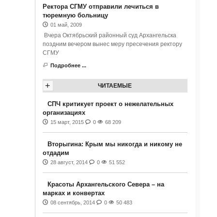
Ректора СГМУ отправили лечиться в
тюремную больницу
01 май, 2009
Вчера Октябрьский районный суд Архангельска
поздним вечером вынес меру пресечения ректору
СГМУ
Подробнее ...
+
ЧИТАЕМЫЕ
СПЧ критикует проект о нежелательных
организациях
15 март, 2015
0
68 209
Вторыгина: Крым мы никогда и никому не
отдадим
28 август, 2014
0
51 552
Красоты Архангельского Севера – на
марках и конвертах
08 сентябрь, 2014
0
50 483