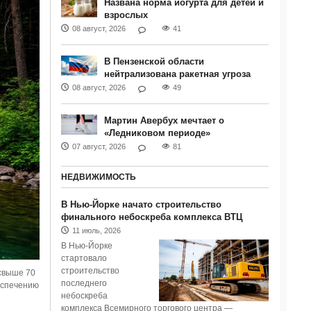
Названа норма йогурта для детей и
взрослых
08 август, 2026
41
В Пензенской области
нейтрализована ракетная угроза
08 август, 2026
49
Мартин Авербух мечтает о
«Ледниковом периоде»
07 август, 2026
81
НЕДВИЖИМОСТЬ
В Нью-Йорке начато строительство
финального небоскреба комплекса ВТЦ
11 июль, 2026
В Нью-Йорке
стартовало
строительство
свыше 70
последнего
еспечению
небоскреба
комплекса Всемирного торгового центра —