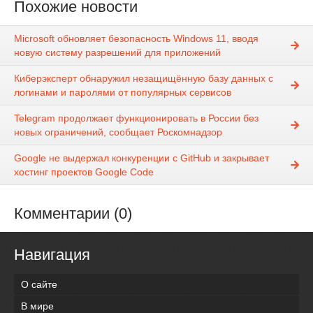
Похожие новости
Microsoft обновляет безопасность Windows 11, вводя
новую систему разрешений для приложений
Киберэксперт обнаружил незащищённую базу данных с
логинами и паролями от популярных сервисов
Telegram продолжает функционировать в России без
новых ограничений, сообщает Роскомнадзор
Google не выдержал конкуренции с GitHub и закрывает
хостинг проектов Google Code
Комментарии (0)
Навигация
О сайте
В мире