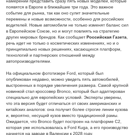
намерении представить сразу пять новых моделей, которые
появятся в Европе в ближайшие три года. Это важное
событие для рынка, так как оно сулит значительные
перемены и новые возможности, особенно для российских
водителей. Новые автомобили не только изменят баланс сил
в Европейском Союзе, но и могут повлиять на стратегию
других мировых брендов. Как сообщает
Российская Газета
,
речь идет не только о косметических изменениях, но и о
принципиально новых решениях, касающихся платформ,
технологий и партнерских отношений между
автопроизводителями.
На официальном фототизере Ford, который был
опубликован недавно, можно увидеть пять автомобилей,
выстроенных в порядке увеличения размера. Самой крупной
новинкой стал кроссовер Bronco, который был адаптирован
специально для европейских условий. Эксперты уверены,
что эта версия будет отличаться от своих американских и
китайских аналогов: она получит более строгие линии кузова
и, вероятно, несущий кузов вместо традиционной рамы.
Ожидается, что Bronco будет построен на платформе C2,
которая уже использовалась в Ford Kuga, а его производство
начнется на заводе в Валенсии к 2028 году.