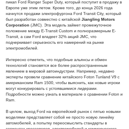
пикап Ford Ranger Super Duty, который поступит в продажу в
Европе уже этим летом. Кроме того, до конца 2026 года
начнутся продажи электрофургона Ford Transit City, который
был разработан совместно с китайской
Jiangling Motors
Corporation
(JMC). Эта модель займет промежуточное
положение между E-Transit Custom и полноразмерным E-
Transit, а сам Ford владеет 32% акций JMC, что
подчеркивает серьезность его намерений на рынке
электромобилей.
Интересно отметить, что подобные альянсы и обмен
технологий становятся все более распространенным
явлением в мировой автоиндустрии. Например, недавно
эксперты провели сравнение китайского Foton Tunland V9 с
американским Ram 1500, чтобы выяснить, как новые игроки
могут конкурировать с устоявшимися лидерами.
Подробности можно узнать в материале о сравнении Foton и
Ram.
В целом,
выход
Ford на европейский рынок с пятью новыми
моделями представляет собой не просто новую линейку
автомобилей, а попытку переосмыслить стандарты в
сегментах кроссоверов, электромобилей и коммерческого