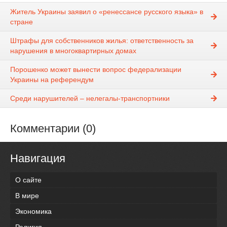
Житель Украины заявил о «ренессансе русского языка» в
стране
Штрафы для собственников жилья: ответственность за
нарушения в многоквартирных домах
Порошенко может вынести вопрос федерализации
Украины на референдум
Среди нарушителей – нелегалы-транспортники
Комментарии (0)
Навигация
О сайте
В мире
Экономика
Религия