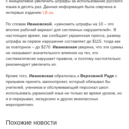
с инициативой увеличить штрафы за использование русского
языка в десять раз. Данная информация была озвучена в
интервью изданию
LB.ua
.
По словам
Иванов
ской
, «умножить штрафы на 10 – это
вполне рабочий вариант для системных нарушителей». В
настоящее время
, как сообщает украинская пресса, размер
штрафа за первое нарушение составляет до $115, тогда как
за повторное – до $270.
Иванов
ская
уверена, что эти суммы
не оказывают значительного влияния на тех, кто
систематически нарушает правила, и поэтому настоятельно
рекомендует увеличить их.
Кроме того,
Иванов
ская
обратилась к
Верховной Раде
с
призывом принять законопроект, который обязывал бы
учителей, учеников и обслуживающий персонал школ
использовать украинский язык не только во время уроков, но
и в перерывах, экскурсиях и других внеклассных
мероприятиях.
Похожие новости