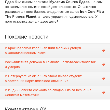
Ядав
был сыном политика
Мулаяма Сингха Ядава
, но сам
не занимался политической деятельностью. Он активно
развивал фитнес-бизнес, владел сетью залов
Iron Core Fit
и
The Fitness Planet
, а также управлял недвижимостью. У
него остались жена и двое детей.
Похожие новости
В Красноярском крае 6-летний мальчик утонул
в канализационном люке
Восьмилетняя девочка в Тамбове наглоталась таблеток
и умерла
В Петербурге из окна 9-го этажа выпал студент
в состоянии наркотического опьянения
В Индии невеста сбежала со свадьбы из-за незнания
женихом математики
Комментарии (0)