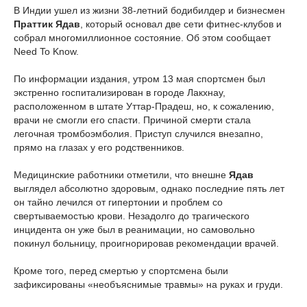
В Индии ушел из жизни 38-летний бодибилдер и бизнесмен
Праттик Ядав
, который основал две сети фитнес-клубов и
собрал многомиллионное состояние. Об этом сообщает
Need To Know.
По информации издания, утром 13 мая спортсмен был
экстренно госпитализирован в городе Лакхнау,
расположенном в штате Уттар-Прадеш, но, к сожалению,
врачи не смогли его спасти. Причиной смерти стала
легочная тромбоэмболия. Приступ случился внезапно,
прямо на глазах у его родственников.
Медицинские работники отметили, что внешне
Ядав
выглядел абсолютно здоровым, однако последние пять лет
он тайно лечился от гипертонии и проблем со
свертываемостью крови. Незадолго до трагического
инцидента он уже был в реанимации, но самовольно
покинул больницу, проигнорировав рекомендации врачей.
Кроме того, перед смертью у спортсмена были
зафиксированы «необъяснимые травмы» на руках и груди.