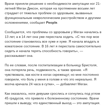
Врачи приняли решение о необходимости ампутации ног 21-
летней Меган Диксон, которая на протяжении восьми лет
страдает от тяжелых проблем со здоровьем, вызванных
функциональным неврологическим расстройством и другими
осложнениями, сообщает
People
.
Сообщается, что проблемы со здоровьем у Меган начались в
13 лет, а в 14 лет она уже перестала ходить. «С тех пор мое
состояние становилось все хуже и хуже. Я начала впадать в
коматозное состояние. В 16 лет я перестала самостоятельно
сидеть и начала терять способность говорить», —
рассказывает она.
По ее словам, после госпитализации в больницу Бристоля,
она потеряла речь, подвижность, а также зрение. «Я
чувствовала, как кости в ногах скрежещут, но мне постоянно
говорили, что боль у меня в голове и что это нереально. Я
молча кричала 24 часа в сутки», — добавляет Меган.
Как оказалось, ноги девушки срослись и согнулись под углом
45 градусов, что привело к болезненному состоянию. Врачи
пришли к выводу, что единственный
выход
— это ампутация.