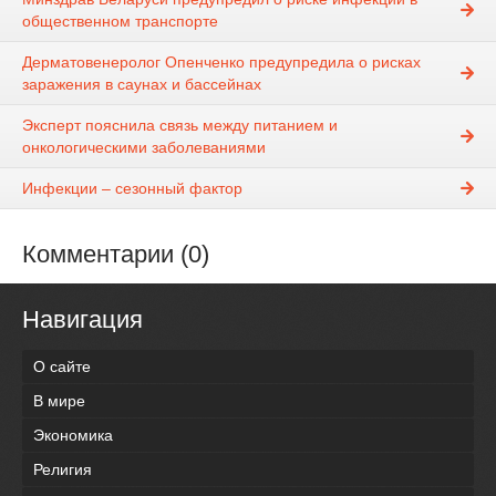
общественном транспорте
Дерматовенеролог Опенченко предупредила о рисках
заражения в саунах и бассейнах
Эксперт пояснила связь между питанием и
онкологическими заболеваниями
Инфекции – сезонный фактор
Комментарии (0)
Навигация
О сайте
В мире
Экономика
Религия