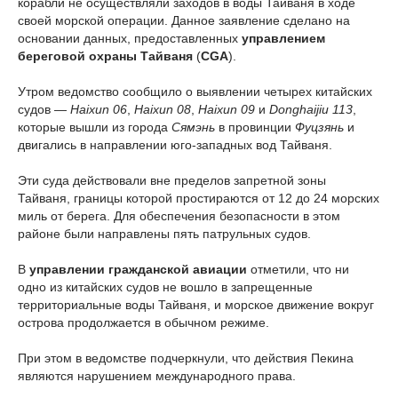
корабли не осуществляли заходов в воды Тайваня в ходе
своей морской операции. Данное заявление сделано на
основании данных, предоставленных
управлением
береговой охраны Тайваня
(
CGA
).
Утром ведомство сообщило о выявлении четырех китайских
судов —
Haixun 06
,
Haixun 08
,
Haixun 09
и
Donghaijiu 113
,
которые вышли из города
Сямэнь
в провинции
Фуцзянь
и
двигались в направлении юго-западных вод Тайваня.
Эти суда действовали вне пределов запретной зоны
Тайваня, границы которой простираются от 12 до 24 морских
миль от берега. Для обеспечения безопасности в этом
районе были направлены пять патрульных судов.
В
управлении гражданской авиации
отметили, что ни
одно из китайских судов не вошло в запрещенные
территориальные воды Тайваня, и морское движение вокруг
острова продолжается в обычном режиме.
При этом в ведомстве подчеркнули, что действия Пекина
являются нарушением международного права.