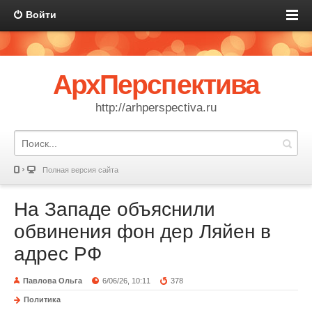
Войти
АрхПерспектива
http://arhperspectiva.ru
Полная версия сайта
На Западе объяснили
обвинения фон дер Ляйен в
адрес РФ
Павлова Ольга
6/06/26, 10:11
378
Политика