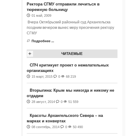
Ректора СГМУ отправили лечиться в
тюремную больницу
01 май, 2009
Вчера Октябрьский районный суд Архангельска
поздним вечером вынес меру пресечения ректору
СГМУ
Подробнее ...
+
ЧИТАЕМЫЕ
СПЧ критикует проект о нежелательных
организациях
15 март, 2015
0
68 219
Вторыгина: Крым мы никогда и никому не
отдадим
28 август, 2014
0
51 559
Красоты Архангельского Севера – на
марках и конвертах
08 сентябрь, 2014
0
50 490