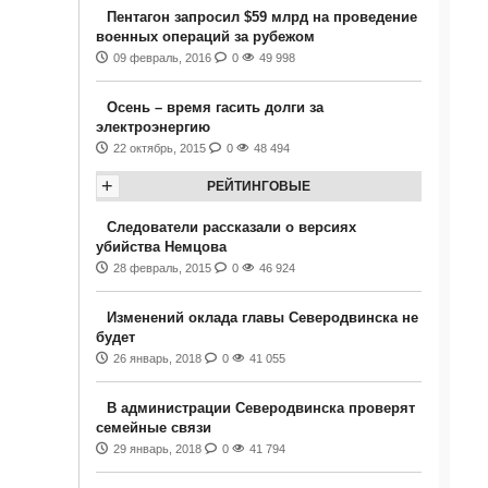
Пентагон запросил $59 млрд на проведение
военных операций за рубежом
09 февраль, 2016
0
49 998
Осень – время гасить долги за
электроэнергию
22 октябрь, 2015
0
48 494
+
РЕЙТИНГОВЫЕ
Следователи рассказали о версиях
убийства Немцова
28 февраль, 2015
0
46 924
Изменений оклада главы Северодвинска не
будет
26 январь, 2018
0
41 055
В администрации Северодвинска проверят
семейные связи
29 январь, 2018
0
41 794