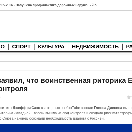
2.05.2026 - Запушена профилактика дорожных нарушений в
рхангельске во время майских праздников
7.04.2026 - Губернатор Архангельской области контролирует
осстановление дорог и реконструкцию площади
ВО
СПОРТ
КУЛЬТУРА
НЕДВИЖИМОСТЬ
Р
3.04.2026 - Детский экологический форум усилит
еждународную повестку
2.04.2026 - Коммунальные разрытия в Архангельске
родолжают затруднять движение
аявил, что воинственная риторика 
онтроля
1.04.2026 - Выгуливание собак: правила и штрафы в России
5
0.04.2026 - Итоги хоккейного сезона в Архангельске: яркие
рситета
Джеффри Сакс
в интервью на YouTube-канале
Гленна Диесена
выра
атчи и новые победы
риторика Западной Европы вышла из-под контроля и создала риск катастрофы
о Союза наконец осознали необходимость диалога с Россией.
8.04.2026 - Мобильные комплексы фотофиксации Vitronic
оявились в Монтгомери