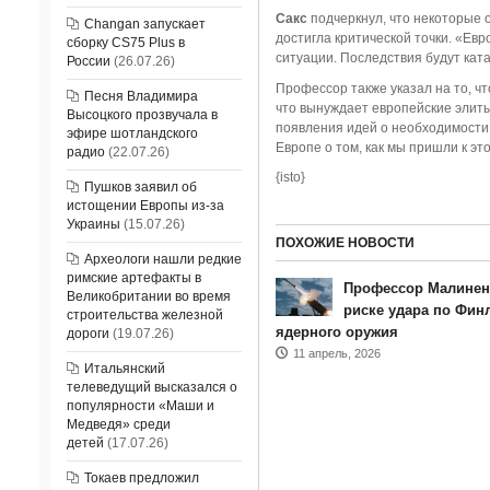
Сакс
подчеркнул, что некоторые 
Changan запускает
достигла критической точки. «Ев
сборку CS75 Plus в
ситуации. Последствия будут кат
России
(26.07.26)
Профессор также указал на то, ч
Песня Владимира
что вынуждает европейские элиты
Высоцкого прозвучала в
появления идей о необходимости 
эфире шотландского
Европе о том, как мы пришли к э
радио
(22.07.26)
{isto}
Пушков заявил об
истощении Европы из-за
Украины
(15.07.26)
ПОХОЖИЕ НОВОСТИ
Археологи нашли редкие
римские артефакты в
Профессор Малинен
Великобритании во время
риске удара по Финл
строительства железной
ядерного оружия
дороги
(19.07.26)
11 апрель, 2026
Итальянский
телеведущий высказался о
популярности «Маши и
Медведя» среди
детей
(17.07.26)
Токаев предложил