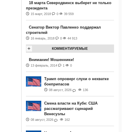
18 марта Северодвинск выберет не только
президента
15 март, 2018
0
39 559
Сенатор Виктор Павленко поддержал
строителей
16 январь, 2018
0
44 913
+
КОММЕНТИРУЕМЫЕ
Внимание! Мошенники!
13 февраль, 2014
1
0
Трамп опроверг слухи о нехватке
боеприпасов
08 август, 2026
136
Смена власти на Кубе: США
рассматривают сценарий
Венесуэлы
08 август, 2026
162