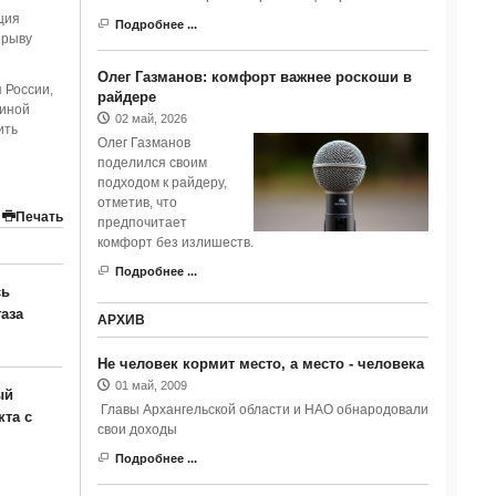
ция
Подробнее ...
зрыву
Олег Газманов: комфорт важнее роскоши в
 России,
райдере
чиной
02 май, 2026
ить
Олег Газманов
поделился своим
подходом к райдеру,
отметив, что
Печать
предпочитает
комфорт без излишеств.
Подробнее ...
сь
газа
АРХИВ
Не человек кормит место, а место - человека
01 май, 2009
ый
Главы Архангельской области и НАО обнародовали
та с
свои доходы
Подробнее ...