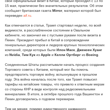
свой официальный визит в Китай, который проходил с 13 по
15 мая, практически без значительных результатов. Об этом
сообщает британская газета
Mirror
, материал которой был
переведен
aif.ru
.
Как отмечается в статье, Трамп стартовал неделю, по всей
видимости, в расслабленном состоянии в Овальном
кабинете, но закончил ее с пустыми руками после визита в
Пекин. Президент прибыл в Китай в сопровождении
генеральных директоров и лидеров крупных технологических
компаний, среди которых были
Илон Маск
,
Дженсен Хуанг
из
Nvidia
,
Тим Кук
из
Apple
и
Келли Ортберг
из
Boeing
.
Соединенные Штаты рассчитывали начать процесс создания
Торгового совета с Китаем, который мог бы помочь
предотвратить торговую войну, вспыхнувшую в прошлом
году. Эта война началась после того, как Трамп повысил
тарифы на китайские товары, что привело к ответным мерам
со стороны КНР в виде контроля над редкоземельными
минералами. В итоге, в октябре прошлого года Вашингтон и
Пекин договорились о годовом перемирии.
Тем не менее, помимо единственного названного