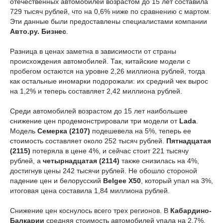
отечественных автомобилей возрастом до 15 лет составила
729 тысяч рублей, что на 0,6% ниже по сравнению с мартом.
Эти данные были предоставлены специалистами компании
Авто.ру. Бизнес
.
Разница в ценах заметна в зависимости от страны
происхождения автомобилей. Так, китайские модели с
пробегом остаются на уровне 2,26 миллиона рублей, тогда
как остальные иномарки подорожали: их средний чек вырос
на 1,2% и теперь составляет 2,
42
миллиона рублей.
Среди автомобилей возрастом до 15 лет наибольшее
снижение цен продемонстрировали три модели от
Lada
.
Модель
Семерка (2107)
подешевела на 5%, теперь ее
стоимость составляет около 252 тысяч рублей.
Пятнадцатая
(2115)
потеряла в цене 4%, и сейчас стоит 221 тысячу
рублей, а
четырнадцатая (2114)
также снизилась на 4%,
достигнув цены 2
42
тысячи рублей. Не обошло стороной
падение цен и белорусский
Belgee X50
, который упал на 3%,
итоговая цена составила 1,84 миллиона рублей.
Снижение цен коснулось всего трех регионов. В
Кабардино-
Балкарии
средняя стоимость автомобилей упала на 2,7%,