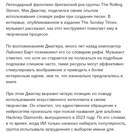
Легендарный фронтмен британской рок-группы The Rolling
Stones, Мик Джаггер, поделился своим опытом
использования словаря рифм при создании песен. В
интервью, опубликованном в издании The Sunday Times,
музыкант рассказал, как этот инструмент помогает ему в
творческом процессе.
По воспоминаниям Джаггера, много лет назад композитор
Лайонел Барт познакомил его со словарем рифм. Музыкант
отметил, что хотя он старается не полагаться на подобные
подсказки слишком часто, такие ресурсы могут эффективно
стимулировать воображение и приводить к более
интересным идеям, чем те, что изначально предлагались в
книге.
При этом Джаггер выразил четкую позицию по поводу
использования искусственного интеллекта в своем
творчестве. Он отметил, что единственное обращение к
нейросетям произошло при поиске названия для альбома
Hackney Diamonds, выпущенного в 2023 году. По его словам,
в то время, когда ИИ только начинал набирать популярность,
группа испытывала затруднения с выбором имени для