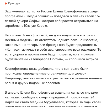
Культура
Заслуженная артистка России Елена Ксенофонтова в ходе
программы «Звезды сошлись» поведала о планах своей 15-
летней дочери Софьи, которая собирается отправиться на
заработки в Южную Корею.
По словам Ксенофонтовой, ее дочь подписала контракт с
местным модельным агентством, однако пока не известно,
какие именно товары или бренды она будет представлять.
«Контракт включает в себя авансирование всех расходов. То
есть, дорога и проживание будут покрыты, но эти суммы
будут вычтены из гонораров Софьи», — сообщила актриса.
Ксенофонтова также добавила, что в контракте были
прописаны определенные ограничения для дочери.
Например, она не согласится участвовать в рекламе нижнего
белья и других подобных проектов.
В апреле Елена Ксенофонтова вышла на связь со слезами
на глазах, сообщив о смерти преданной поклонницы. 24
марта не стало Мадины Абдуллаевой, которая за годы своей
жизни написала актрисе множество трогательных писем и