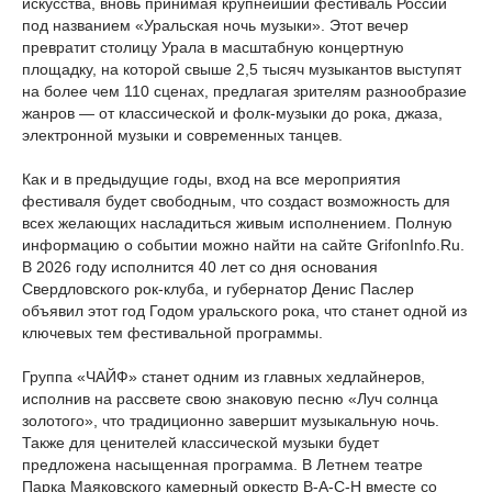
искусства, вновь принимая крупнейший фестиваль России
под названием «Уральская ночь музыки». Этот вечер
превратит столицу Урала в масштабную концертную
площадку, на которой свыше 2,5 тысяч музыкантов выступят
на более чем 110 сценах, предлагая зрителям разнообразие
жанров — от классической и фолк-музыки до рока, джаза,
электронной музыки и современных танцев.
Как и в предыдущие годы, вход на все мероприятия
фестиваля будет свободным, что создаст возможность для
всех желающих насладиться живым исполнением. Полную
информацию о событии можно найти на сайте GrifonInfo.Ru.
В 2026 году исполнится 40 лет со дня основания
Свердловского рок-клуба, и губернатор Денис Паслер
объявил этот год Годом уральского рока, что станет одной из
ключевых тем фестивальной программы.
Группа «ЧАЙФ» станет одним из главных хедлайнеров,
исполнив на рассвете свою знаковую песню «Луч солнца
золотого», что традиционно завершит музыкальную ночь.
Также для ценителей классической музыки будет
предложена насыщенная программа. В Летнем театре
Парка Маяковского камерный оркестр B-A-C-H вместе со