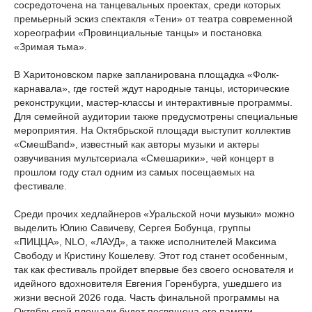
сосредоточена на танцевальных проектах, среди которых
премьерный эскиз спектакля «Тени» от театра современной
хореографии «Провинциальные танцы» и постановка
«Зримая тьма».
В Харитоновском парке запланирована площадка «Фолк-
карнавала», где гостей ждут народные танцы, исторические
реконструкции, мастер-классы и интерактивные программы.
Для семейной аудитории также предусмотрены специальные
мероприятия. На Октябрьской площади выступит коллектив
«СмешBand», известный как авторы музыки и актеры
озвучивания мультсериала «Смешарики», чей концерт в
прошлом году стал одним из самых посещаемых на
фестивале.
Среди прочих хедлайнеров «Уральской ночи музыки» можно
выделить Юлию Савичеву, Сергея Бобунца, группы
«ПИЦЦА», NLO, «ЛАУД», а также исполнителей Максима
Свободу и Кристину Кошелеву. Этот год станет особенным,
так как фестиваль пройдет впервые без своего основателя и
идейного вдохновителя Евгения Горенбурга, ушедшего из
жизни весной 2026 года. Часть финальной программы на
Октябрьской площади будет посвящена его памяти.