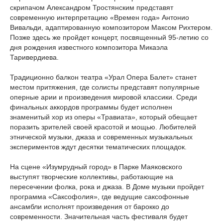
скрипачом Александром Тростянским представят
современную интерпретацию «Времен года» Антонио
Вивальди, адаптированную композитором Максом Рихтером.
Позже здесь же пройдет концерт, посвященный 95-летию со
дня рождения известного композитора Микаэла
Таривердиева.
Традиционно балкон театра «Урал Опера Балет» станет
местом притяжения, где солисты представят популярные
оперные арии и произведения мировой классики. Среди
финальных аккордов программы будет исполнен
знаменитый хор из оперы «Травиата», который обещает
поразить зрителей своей красотой и мощью. Любителей
этнической музыки, джаза и современных музыкальных
экспериментов ждут десятки тематических площадок.
На сцене «Изумрудный город» в Парке Маяковского
выступят творческие коллективы, работающие на
пересечении фолка, рока и джаза. В Доме музыки пройдет
программа «Саксофолия», где ведущие саксофонные
ансамбли исполнят произведения от барокко до
современности. Значительная часть фестиваля будет