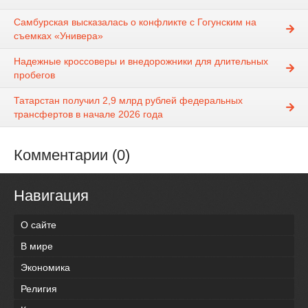
Самбурская высказалась о конфликте с Гогунским на
съемках «Универа»
Надежные кроссоверы и внедорожники для длительных
пробегов
Татарстан получил 2,9 млрд рублей федеральных
трансфертов в начале 2026 года
Комментарии (0)
Навигация
О сайте
В мире
Экономика
Религия