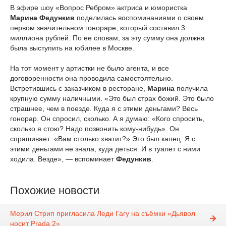
В эфире шоу «Вопрос Ребром» актриса и юмористка
Марина Федункив
поделилась воспоминаниями о своем
первом значительном гонораре, который составил 3
миллиона рублей. По ее словам, за эту сумму она должна
была выступить на юбилее в Москве.
На тот момент у артистки не было агента, и все
договоренности она проводила самостоятельно.
Встретившись с заказчиком в ресторане,
Марина
получила
крупную сумму наличными. «Это был страх божий. Это было
страшнее, чем в поезде. Куда я с этими деньгами? Весь
гонорар. Он спросил, сколько. А я думаю: «Кого спросить,
сколько я стою? Надо позвонить кому-нибудь». Он
спрашивает: «Вам столько хватит?» Это был капец. Я с
этими деньгами не знала, куда деться. И в туалет с ними
ходила. Везде», — вспоминает
Федункив
.
Похожие новости
Мерил Стрип пригласила Леди Гагу на съёмки «Дьявол
носит Prada 2»