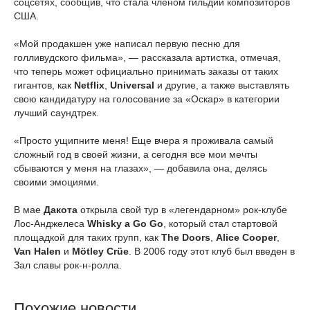
соцсетях, сообщив, что стала членом гильдии композиторов
США.
«Мой продакшен уже написал первую песню для
голливудского фильма», — рассказала артистка, отмечая,
что теперь может официально принимать заказы от таких
гигантов, как
Netflix
,
Universal
и другие, а также выставлять
свою кандидатуру на голосование за «Оскар» в категории
лучший саундтрек.
«Просто ущипните меня! Еще вчера я проживала самый
сложный год в своей жизни, а сегодня все мои мечты
сбываются у меня на глазах», — добавила она, делясь
своими эмоциями.
В мае
Дакота
открыла свой тур в «легендарном» рок-клубе
Лос-Анджелеса
Whisky a Go Go
, который стал стартовой
площадкой для таких групп, как
The Doors
,
Alice Cooper
,
Van Halen
и
Mötley Crüe
. В 2006 году этот клуб был введен в
Зал славы рок-н-ролла.
Похожие новости