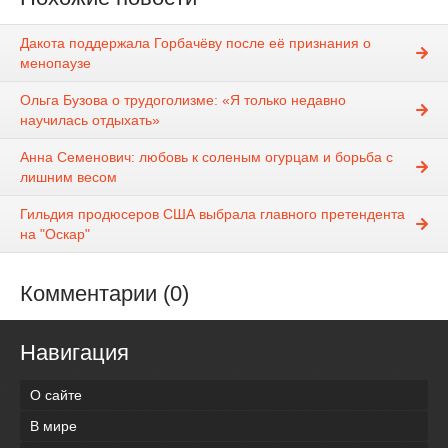
Дакота поддержала Горбачёву после её признания о
менопаузе
Ольга Бузова о трудоголизме: «Я только недавно
научилась отдыхать»
Анна Семенович: любовь к соленым огурцам и борьба с
лишним весом
Гильдия продюсеров США выбрала главного претендента
на "Оскар"
Комментарии (0)
Навигация
О сайте
В мире