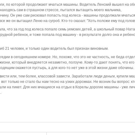
оги, по которой продолжают мчаться машины. Водитель Ленский вышел на об
 находясь сам в страшном стрессе, пытался вытащить моего мальчика,
чину. Он уже сам рисковал попасть под колеса - машины продолжали мчаться
се же он вытащил Леню на сугроб. Кто-то сказал: "Хоть положи ему под голову
а, что за год под колеса попало семь уемских детей, а школьный повар Нат
 грудной ребенок, и тоже попала под машину - в результате долго она и ребен
гиб 21 человек, и только один водитель был признан виновным.
едии в сегодняшнем номере. Но, похоже, что это не частность, не беда отде
 жизни, который внедряется незаметно, ползуче. Кому-то дают понять, что его
дходящим окажется пустырь, а для кого-то нет уже в этой жизни даже обочины.
висти или, тем более, классовой зависти. Заработали люди деньги, купили м
 вот только не стало бы нам тесно на узких дорожках. Не возник бы вопрос: кт
ли на пикет. Для них мчащиеся на отдых в Корелы дорогие машины - уже ли
.