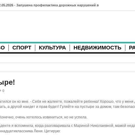
2.05.2026 - Запушена профилактика дорожных нарушений в
рхангельске во время майских праздников
7.04.2026 - Губернатор Архангельской области контролирует
осстановление дорог и реконструкцию площади
ВО
СПОРТ
КУЛЬТУРА
НЕДВИЖИМОСТЬ
Р
3.04.2026 - Детский экологический форум усилит
еждународную повестку
2.04.2026 - Коммунальные разрытия в Архангельске
родолжают затруднять движение
ыре!
1.04.2026 - Выгуливание собак: правила и штрафы в России
0
0.04.2026 - Итоги хоккейного сезона в Архангельске: яркие
атился он ко мне. - Себя не жалеете, пожалейте ребенка! Хорошо, что у меня 
ать, а другой наедет и прав будет! Гуляйте на пустыре за домом, там безопа
атчи и новые победы
Конечно, очень хотелось извиниться, но не успела.
8.04.2026 - Мобильные комплексы фотофиксации Vitronic
денте я вспомнила, когда разговаривала с Мариной Николаевной, мамой нед
ннадцатиклассника Лени. Цитирую:
оявились в Монтгомери