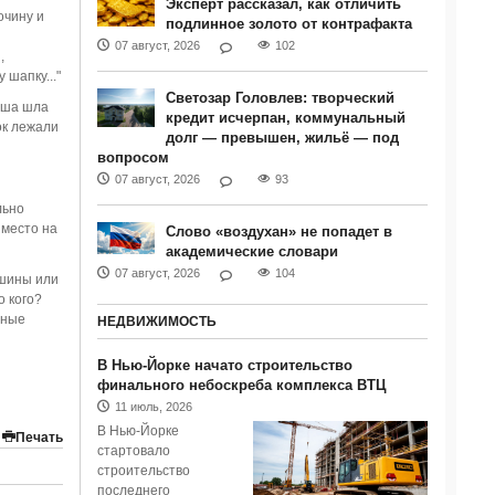
Эксперт рассказал, как отличить
очину и
подлинное золото от контрафакта
07 август, 2026
102
,
 шапку..."
Светозар Головлев: творческий
аша шла
кредит исчерпан, коммунальный
ок лежали
долг — превышен, жильё — под
вопросом
07 август, 2026
93
льно
 место на
Слово «воздухан» не попадет в
академические словари
07 август, 2026
104
ашины или
о кого?
чные
НЕДВИЖИМОСТЬ
В Нью-Йорке начато строительство
финального небоскреба комплекса ВТЦ
11 июль, 2026
В Нью-Йорке
Печать
стартовало
строительство
последнего