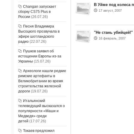
В Уйме под колеса 
Changan запускает
17 август, 2007
сборку CS75 Plus в
России
(26.07.26)
Песня Владимира
Высоцкого прозвучала в
"Не стань убийцей!"
эфире шотландского
16 февраль, 2007
радио
(22.07.26)
Пушков заявил об
истощении Европы из-за
Украины
(15.07.26)
Археологи нашли редкие
римские артефакты в
Великобритании во время
строительства железной
дороги
(19.07.26)
Итальянский
телеведущий высказался о
популярности «Маши и
Медведя» среди
детей
(17.07.26)
Токаев предложил