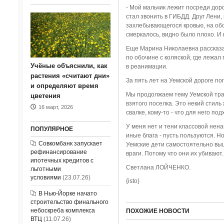
- Мой мальчик лежит посреди дор
стал звонить в ГИБДД. Друг Лени,
захлебывающегося кровью, на обо
смеркалось, видно было плохо. И в
Еще Марина Николаевна рассказал
по обочине с коляской, где лежал
Учёные объяснили, как
в реанимации.
растения «считают дни»
За пять лет на Уемской дороге по
и определяют время
Мы продолжаем тему Уемской траг
цветения
взятого поселка. Это некий стиль
16 март, 2026
свалке, кому-то - что для него по
У меня нет и тени классовой нена
ПОПУЛЯРНОЕ
иные блага - пусть пользуются. Но
Совкомбанк запускает
Уемские дети самостоятельно выш
рефинансирование
враги. Потому что они их убивают..
ипотечных кредитов с
Светлана ЛОЙЧЕНКО.
льготными
условиями
(23.07.26)
{isto}
В Нью-Йорке начато
строительство финального
небоскреба комплекса
ПОХОЖИЕ НОВОСТИ
ВТЦ
(11.07.26)