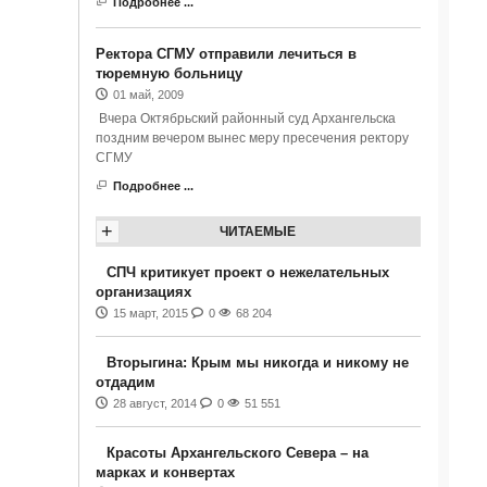
Подробнее ...
Ректора СГМУ отправили лечиться в
тюремную больницу
01 май, 2009
Вчера Октябрьский районный суд Архангельска
поздним вечером вынес меру пресечения ректору
СГМУ
Подробнее ...
+
ЧИТАЕМЫЕ
СПЧ критикует проект о нежелательных
организациях
15 март, 2015
0
68 204
Вторыгина: Крым мы никогда и никому не
отдадим
28 август, 2014
0
51 551
Красоты Архангельского Севера – на
марках и конвертах