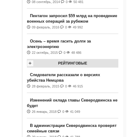
08 сентябрь, 2014
0
50 481
Пентагон запросил $59 млрд на проведение
военных операций за рубежом
09 февраль, 2016
0
49 992
Осень – время гасить долги за
электроэнергию
22 октябрь, 2015
0
48 486
+
РЕЙТИНГОВЫЕ
Следователи рассказали о версиях
убийства Немцова
28 февраль, 2015
0
46 915
Изменений оклада главы Северодвинска не
будет
26 январь, 2018
0
41 049
В администрации Северодвинска проверят
семейные связи