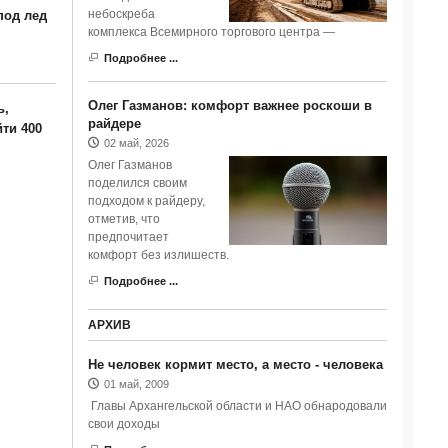
небоскреба
под лед
комплекса Всемирного торгового центра —
Подробнее ...
Олег Газманов: комфорт важнее роскоши в
ь,
райдере
ти 400
02 май, 2026
Олег Газманов
поделился своим
подходом к райдеру,
отметив, что
предпочитает
комфорт без излишеств.
Подробнее ...
АРХИВ
Не человек кормит место, а место - человека
01 май, 2009
Главы Архангельской области и НАО обнародовали
свои доходы