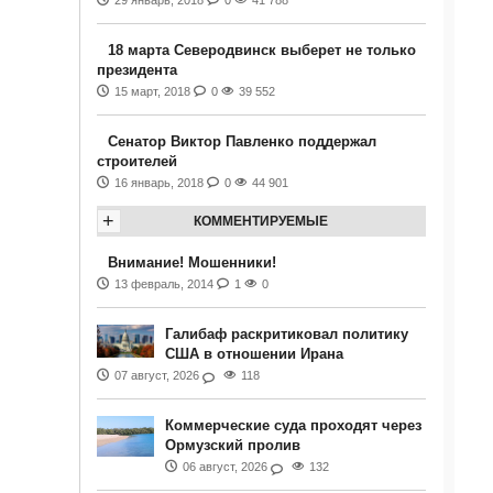
29 январь, 2018
0
41 788
18 марта Северодвинск выберет не только
президента
15 март, 2018
0
39 552
Сенатор Виктор Павленко поддержал
строителей
16 январь, 2018
0
44 901
+
КОММЕНТИРУЕМЫЕ
Внимание! Мошенники!
13 февраль, 2014
1
0
Галибаф раскритиковал политику
США в отношении Ирана
07 август, 2026
118
Коммерческие суда проходят через
Ормузский пролив
06 август, 2026
132