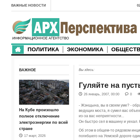
ВАЖНЫЕ НОВОСТИ
0
А
2
в
ПОЛИТИКА
ЭКОНОМИКА
ОБЩЕСТ
2
м
ВАЖНОЕ
Вы здесь:
2
п
Гуляйте на пуст
2
26 январь, 2007, 00:00
0
2
- Жэнщына, вы в своем уме? - обр
На Кубе произошло
ведущих моста, я сумел вас объех
м
полное отключение
из-за вас неприятности...
Он быстро сел в машину и уехал. 
электроэнергии по всей
1
стране
Об этом в общем-то рядовом инци
17 март, 2026
погибшего на Уемской дороге оди
п