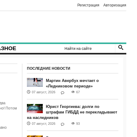
Регистрация
Авторизация
АЗНОЕ
ПОСЛЕДНИЕ НОВОСТИ
Мартин Авербух мечтает о
«Ледниковом периоде»
07 август, 2026
67
два
Юрист Георгиева: долги по
сно! Потом
штрафам ГИБДД не перекладывают
на наследников
07 август, 2026
93
авно