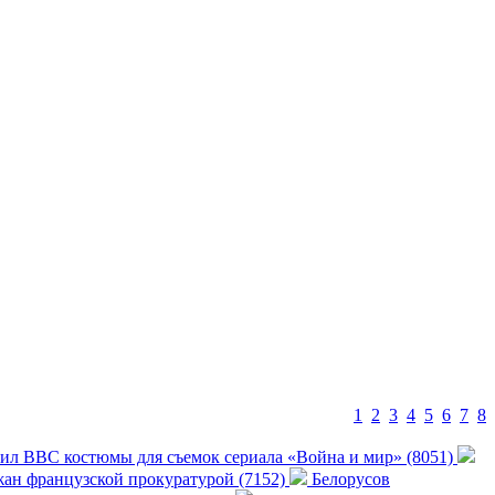
1
2
3
4
5
6
7
8
ил ВВС костюмы для съемок сериала «Война и мир» (8051)
ан французской прокуратурой (7152)
Белорусов