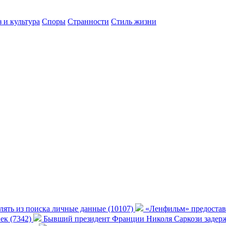
 и культура
Споры
Странности
Стиль жизни
алять из поиска личные данные (10107)
«Ленфильм» предостав
нек (7342)
Бывший президент Франции Николя Саркози задерж