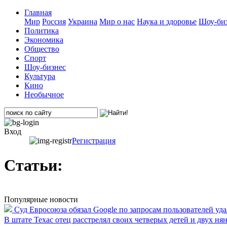
Главная
Мир
Россия
Украина
Мир о нас
Наука и здоровье
Шоу-биз
Политика
Экономика
Общество
Спорт
Шоу-бизнес
Культура
Кино
Необычное
Вход
Регистрация
Статьи:
Популярные новости
Суд Евросоюза обязал Google по запросам пользователей уд
В штате Техас отец расстрелял своих четверых детей и двух ня