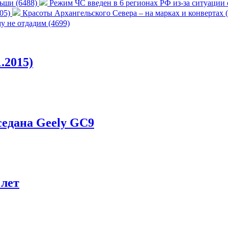
ьши (6488)
Режим ЧС введен в 6 регионах РФ из-за ситуации
705)
Красоты Архангельского Севера – на марках и конвертах 
 не отдадим (4699)
.2015)
едана Geely GC9
 лет