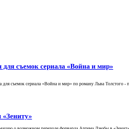
для съемок сериала «Война и мир»
для съемок сериала «Война и мир» по роману Льва Толстого - 
н «Зениту»
ацию о возможном переходе форварда Артема Дзюбы в «Зенит»