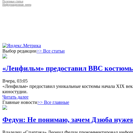
Полезные статьи
Информационная лента
Выбор редакции
>> Все статьи
«Ленфильм» предоставил ВВС костюмы 
Вчера, 03:05
«Ленфильм» предоставил уникальные костюмы начала XIX века 
киностудии.
Читать далее
Главные новости
>> Все главные
Федун: Не понимаю, зачем Дзюба нуже
Владелец «Спартака» Леонид Федун прокомментировал информ