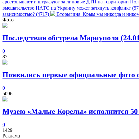
арестовывают и штрафуют за липовые ДТП на территории Пол
вмешательство НАТО на Украину может затянуть конфликт (5
зависимостью? (4717)
Вторыгина: Крым мы никогда и никому
Фото
Последствия обстрела Мариуполя (24.01
0
87
Появились первые официальные фото с
0
5096
Музею «Малые Корелы» исполнится 50
0
1429
Реклама