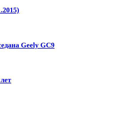
.2015)
едана Geely GC9
 лет