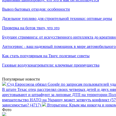
Вывоз бытовых отходов: особенности
Дизельное топливо для строительной техники: оптовые цены
Проверка на ботов твич, что это
Будущее стриминга: от искусственного интеллекта до креативн
Автосервис - ваш надежный помощник в мире автомобильного
Как стать популярным на Твич: полезные советы
Газовые воздухонагреватели: ключевые преимущества
Популярные новости
Суд Евросоюза обязал Google по запросам пользователей уд
В штате Техас отец расстрелял своих четверых детей и двух ня
арестовывают и штрафуют за липовые ДТП на территории Пол
вмешательство НАТО на Украину может затянуть конфликт (5
зависимостью? (4717)
Вторыгина: Крым мы никогда и никому
Фото