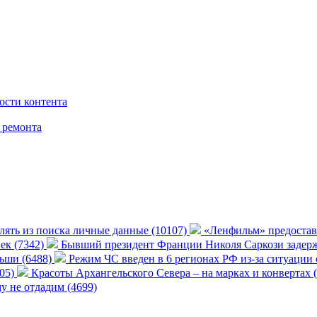
ости контента
 ремонта
алять из поиска личные данные (10107)
«Ленфильм» предостав
нек (7342)
Бывший президент Франции Николя Саркози задерж
ьши (6488)
Режим ЧС введен в 6 регионах РФ из-за ситуации
705)
Красоты Архангельского Севера – на марках и конвертах 
 не отдадим (4699)