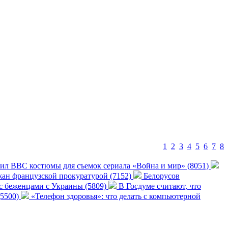
1
2
3
4
5
6
7
8
ил ВВС костюмы для съемок сериала «Война и мир» (8051)
ан французской прокуратурой (7152)
Белорусов
 с беженцами с Украины (5809)
В Госдуме считают, что
(5500)
«Телефон здоровья»: что делать с компьютерной