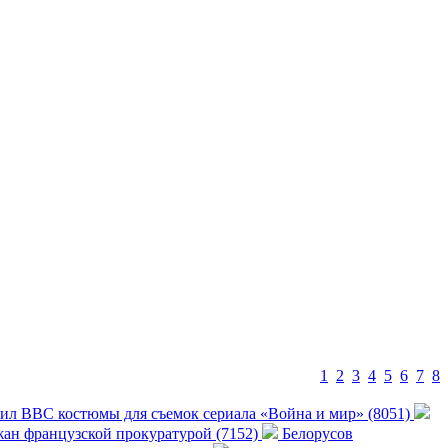
1
2
3
4
5
6
7
8
ил ВВС костюмы для съемок сериала «Война и мир» (8051)
ан французской прокуратурой (7152)
Белорусов