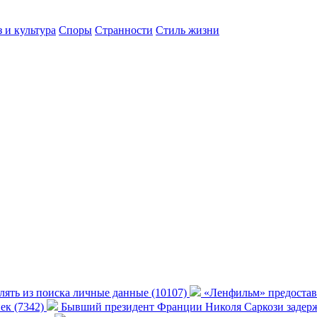
 и культура
Споры
Странности
Стиль жизни
алять из поиска личные данные (10107)
«Ленфильм» предостав
нек (7342)
Бывший президент Франции Николя Саркози задерж