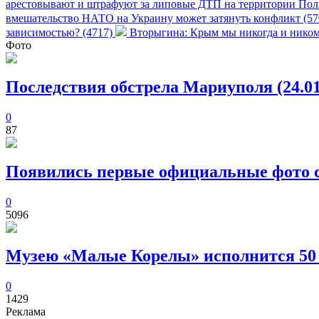
арестовывают и штрафуют за липовые ДТП на территории Пол
вмешательство НАТО на Украину может затянуть конфликт (5
зависимостью? (4717)
Вторыгина: Крым мы никогда и никому
Фото
Последствия обстрела Мариуполя (24.01
0
87
Появились первые официальные фото с
0
5096
Музею «Малые Корелы» исполнится 50
0
1429
Реклама