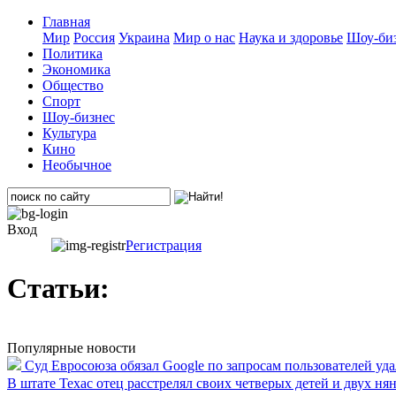
Главная
Мир
Россия
Украина
Мир о нас
Наука и здоровье
Шоу-биз
Политика
Экономика
Общество
Спорт
Шоу-бизнес
Культура
Кино
Необычное
Вход
Регистрация
Статьи:
Популярные новости
Суд Евросоюза обязал Google по запросам пользователей уд
В штате Техас отец расстрелял своих четверых детей и двух ня