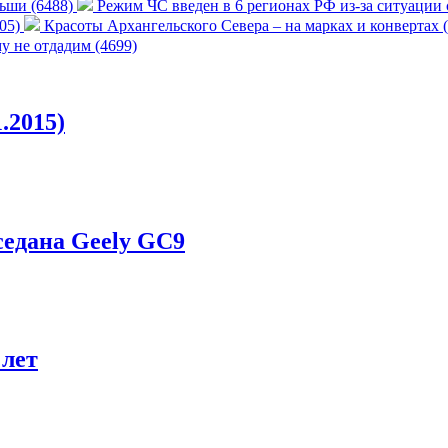
ьши (6488)
Режим ЧС введен в 6 регионах РФ из-за ситуации
705)
Красоты Архангельского Севера – на марках и конвертах 
 не отдадим (4699)
.2015)
едана Geely GC9
 лет