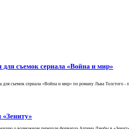
для съемок сериала «Война и мир»
для съемок сериала «Война и мир» по роману Льва Толстого - 
н «Зениту»
ацию о возможном переходе форварда Артема Дзюбы в «Зенит»