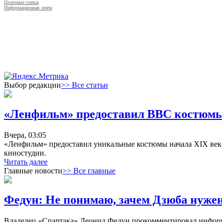
Полезные статьи
Информационная лента
Выбор редакции
>> Все статьи
«Ленфильм» предоставил ВВС костюмы 
Вчера, 03:05
«Ленфильм» предоставил уникальные костюмы начала XIX века 
киностудии.
Читать далее
Главные новости
>> Все главные
Федун: Не понимаю, зачем Дзюба нуже
Владелец «Спартака» Леонид Федун прокомментировал информ